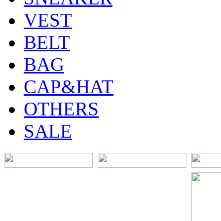
VEST
BELT
BAG
CAP&HAT
OTHERS
SALE