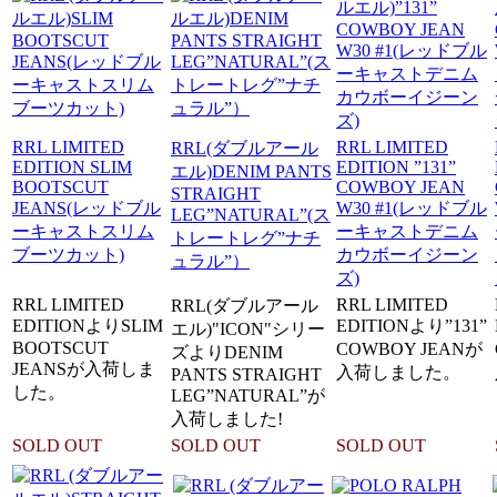
RRL LIMITED
RRL LIMITED
RRL(ダブルアール
EDITION SLIM
EDITION ”131”
エル)DENIM PANTS
BOOTSCUT
COWBOY JEAN
STRAIGHT
JEANS(レッドブル
W30 #1(レッドブル
LEG”NATURAL”(ス
ーキャストスリム
ーキャストデニム
トレートレグ”ナチ
ブーツカット)
カウボーイジーン
ュラル”）
ズ)
RRL LIMITED
RRL LIMITED
RRL(ダブルアール
EDITIONよりSLIM
EDITIONより”131”
エル)"ICON"シリー
BOOTSCUT
COWBOY JEANが
ズよりDENIM
JEANSが入荷しま
入荷しました。
PANTS STRAIGHT
した。
LEG”NATURAL”が
入荷しました!
SOLD OUT
SOLD OUT
SOLD OUT