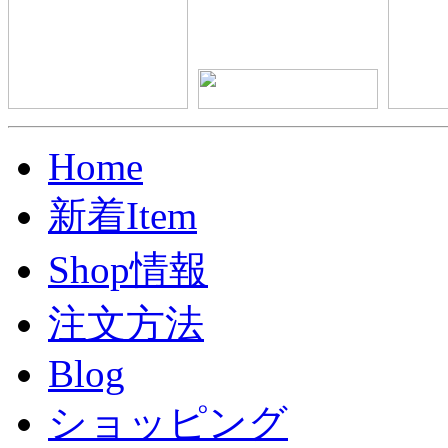
Home
新着Item
Shop情報
注文方法
Blog
ショッピング