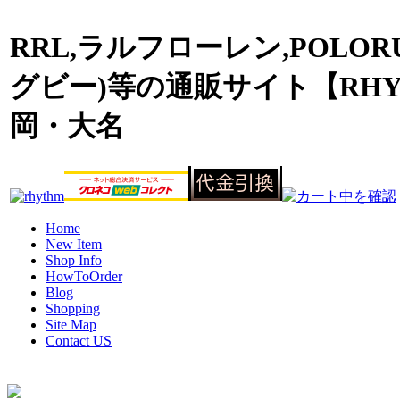
RRL,ラルフローレン,POLOR
グビー)等の通販サイト【RHY
岡・大名
Home
New Item
Shop Info
HowToOrder
Blog
Shopping
Site Map
Contact US