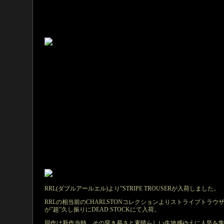
RRL(ダブルアールエル)より”STRIPE TROUSERが入荷しました。
RRLの相当前のCHARLSTONコレクションよりストライプトラウ
が”超”久し振りにDEAD STOCKにて入荷。
同作は新作当時、その穿き易さと素晴らしい生地感ゆえに人気を