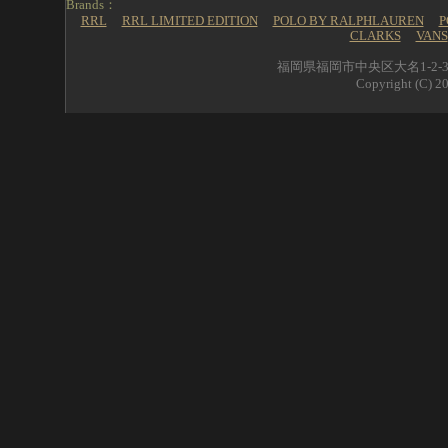
Brands：
RRL
RRL LIMITED EDITION
POLO BY RALPHLAUREN
P
CLARKS
VANS
福岡県福岡市中央区大名1-2-39 
Copyright (C) 20