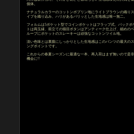
個体。
ナチュラルカラーのコットンポプリン地にライトブラウンの織り
イプを織り込み、ハリがあるパリッとした生地感は唯一無二。
フォルムは5ポケット型でコインポケットはフラップ式、バックポ
トは両玉縁、前立ての猫目ボタンはアンティーク仕上げ、細めの
ループにポケットのスレーキーは頑強なコットンツイル地。
淡い色味とは裏腹にしっかりとした生地感はこのパンツの最大の
ングポイントです。
これからの春夏シーズンに最適な一本、再入荷はまず無いので是
機会に!!