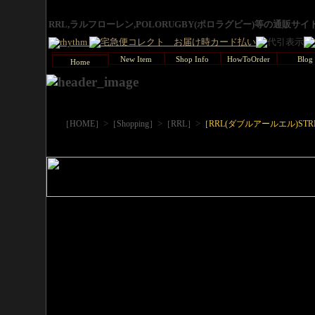
RRL,ラルフローレン,POLORUGBY(ポロラグビー)等の通販サ
New Item
Shop Info
HowToOrder
Blog
Home
>
>
>
［HOME］
［Shopping］
［RRL］
［RRL(ダブルアールエル)STR