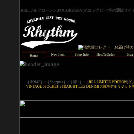
RRL,ラルフローレン,POLORUGBY(ポロラグビー)等の通販サ
New Item
Shop Info
HowToOrder
Blog
Home
>
>
>
［HOME］
［Shopping］
［RRL］
［RRL LIMITED EDIT
VINTAGE 5POCKET STRAIGHT-LEG DENIM(大戦モデルリジ