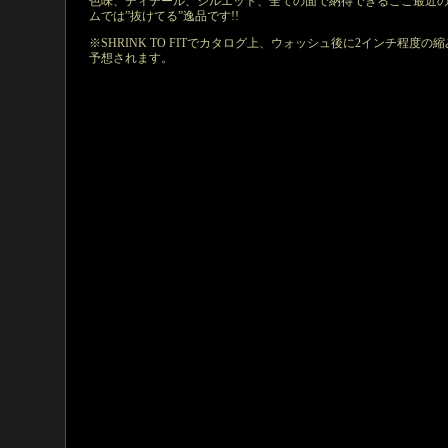
色味、ディテール、シルエット、全ての面で納得できるここ最近
ムでは”抜けてる”逸品です!!
※SHRINK TO FITでカタログ上、ウォッシュ後に2インチ程度の
予想されます。