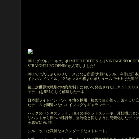
RRL(ダブルアールエル)LIMITED EDITIONよりVINTAGE 5POCKE
STRAIGHT-LEG DENIMが入荷しました!
RRLでは久しぶりのリリースとなる所謂”大戦”モデル、今作は日本
イトハンドツイル、12.5オンスの程よいボリュームで仕上げた逸品
第二次世界大戦期の物資統制下において発売されたLEVI'S S501XX
モデル)をRRLらしく解釈した一本。
日本製ライトハンドツイル地を採用、極めて目が荒く、荒々しい
たデニムは間違いないエイジングをギャランティ。
バックのペンキステッチ、HBTのポケットスレ―キ、月桂樹ボタ
リベットから閂への移行等、当時物と同じように簡素化したディ
を忠実に再現!!
シルエットは武骨なスタンダードなストレート。