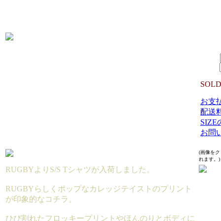
生産国：
MATE
5,29
SIZE：
数量：
SOLD
お支
配送
SIZ
お問
(画像を
れます。)
RUGBYよりS/S Tシャツが入荷しました。
RUGBYらしくポップなカレッジテイストのプリント
が印象的なコチラ。
ひび割れたフロッキープリントやほんのりとボディに