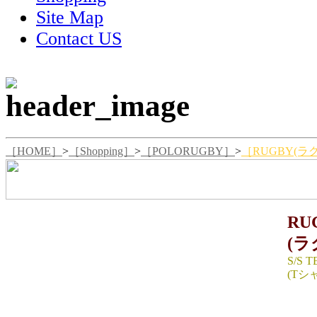
Site Map
Contact US
［HOME］
>
［Shopping］
>
［POLORUGBY］
>
［RUGBY(ラグビ
RU
(ラ
S/S T
(Tシ
SIZE 
着丈70