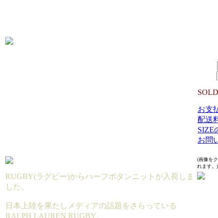
生産国：
MATE
WOOL
10,2
SIZE：
数量：
SOLD
お支
配送
SIZ
お問
(画像を
れます。)
RUGBY(ラグビー)からハーフボタンニットが入荷しま
した。
日本上陸を果たしメディアの話題をさらっている
RALPH LAUREN RUGBY。