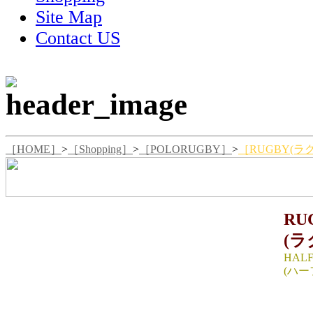
Site Map
Contact US
［HOME］
>
［Shopping］
>
［POLORUGBY］
>
［RUGBY(ラグ
RU
(ラ
HALF
(ハー
SIZE
着丈68