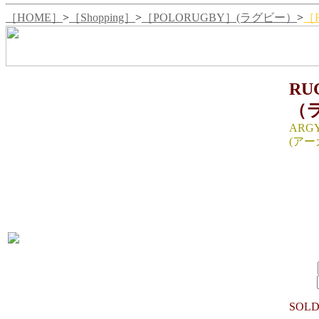
［HOME］
>
［Shopping］
>
［POLORUGBY］(ラグビー）
>
［
RU
（
ARGY
(アー
SIZE
幅：19
生産国：
MATE
8,19
SIZE：
数量：
SOLD