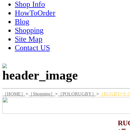
Shop Info
HowToOrder
Blog
Shopping
Site Map
Contact US
［HOME］
>
［Shopping］
>
［POLORUGBY］
>
［RUGBY(ラグ
RU