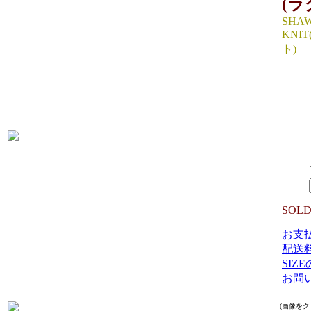
(ラ
SHAW
KNI
ト)
SIZE
着丈67
生産国：
MATE
13,4
SIZE：
数量：
SOLD
お支
配送
SIZ
お問
(画像を