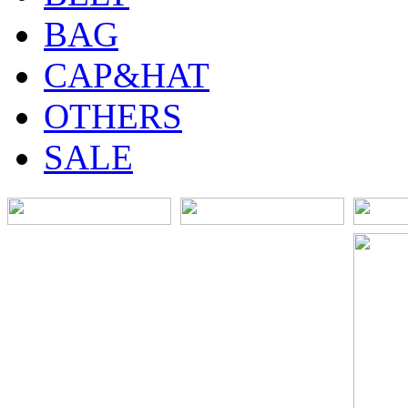
BAG
CAP&HAT
OTHERS
SALE