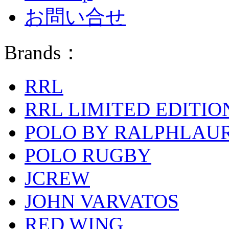
お問い合せ
Brands：
RRL
RRL LIMITED EDITIO
POLO BY RALPHLAU
POLO RUGBY
JCREW
JOHN VARVATOS
RED WING