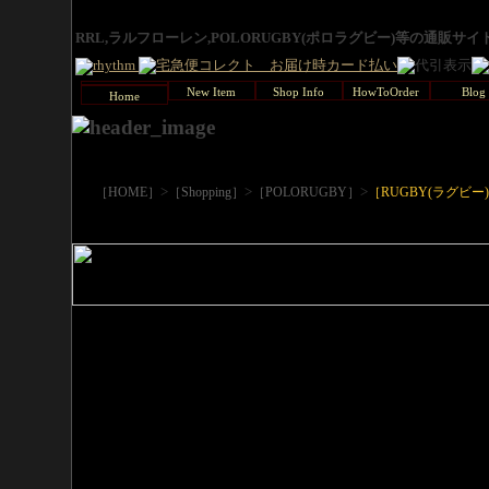
RRL,ラルフローレン,POLORUGBY(ポロラグビー)等の通販サ
New Item
Shop Info
HowToOrder
Blog
Home
>
>
>
［HOME］
［Shopping］
［POLORUGBY］
［RUGBY(ラグビー) S