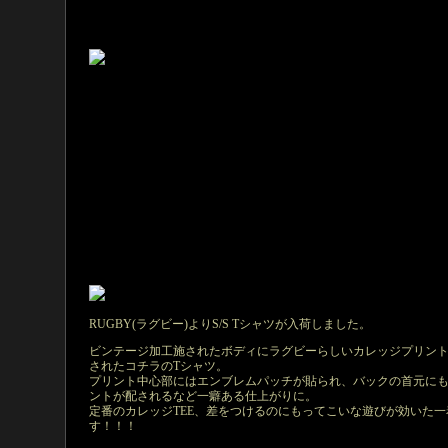
RUGBY(ラグビー)よりS/S Tシャツが入荷しました。
ビンテージ加工施されたボディにラグビーらしいカレッジプリン
されたコチラのTシャツ。
プリント中心部にはエンブレムパッチが貼られ、バックの首元に
ントが配されるなど一癖ある仕上がりに。
定番のカレッジTEE、差をつけるのにもってこいな遊びが効いた一
す！！！