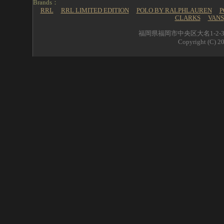
Brands：
RRL
RRL LIMITED EDITION
POLO BY RALPHLAUREN
P
CLARKS
VANS
福岡県福岡市中央区大名1-2-39 
Copyright (C) 20