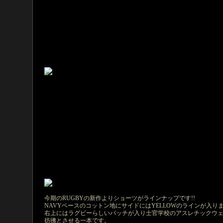
今期のRUGBYの新作よりショーツがラインナップです!!
NAVYベースのコットン地にサイドにはYELLOWのラインが入り
右上にはラグビーらしいパッチが入り士官学校のアスレチックウ
彷彿とさせる一本です。