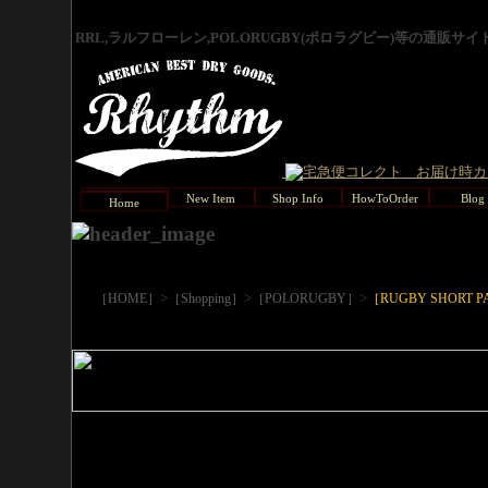
RRL,ラルフローレン,POLORUGBY(ポロラグビー)等の通販サ
New Item
Shop Info
HowToOrder
Blog
Home
>
>
>
［HOME］
［Shopping］
［POLORUGBY］
［RUGBY SHORT P