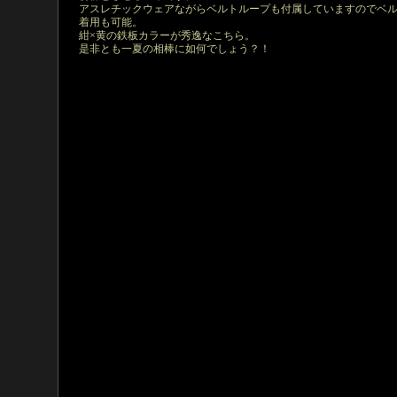
アスレチックウェアながらベルトループも付属していますのでベ
着用も可能。
紺×黄の鉄板カラーが秀逸なこちら。
是非とも一夏の相棒に如何でしょう？！