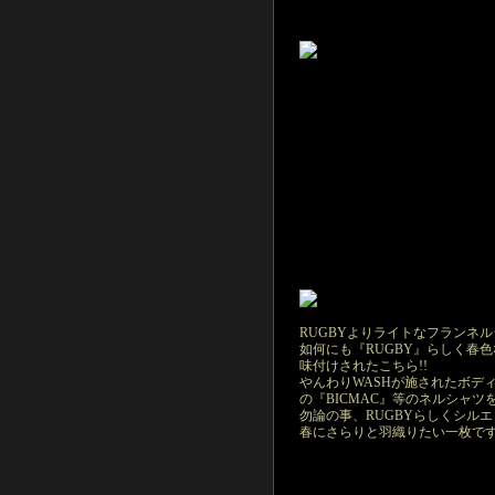
RUGBYよりライトなフランネ
如何にも『RUGBY』らしく春
味付けされたこちら!!
やんわりWASHが施されたボデ
の『BICMAC』等のネルシャ
勿論の事、RUGBYらしくシル
春にさらりと羽織りたい一枚です!