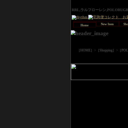
RRL,ラルフローレン,POLORU
New Item
Sho
Home
>
>
［HOME］
［Shopping］
［PO