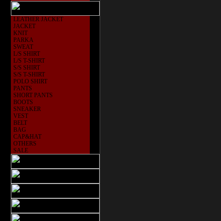
LEATHER JACKET
JACKET
KNIT
PARKA
SWEAT
L/S SHIRT
L/S T-SHIRT
S/S SHIRT
S/S T-SHIRT
POLO SHIRT
PANTS
SHORT PANTS
BOOTS
SNEAKER
VEST
BELT
BAG
CAP&HAT
OTHERS
SALE