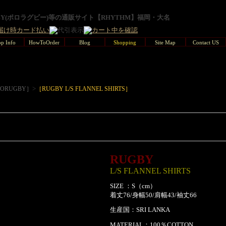
GBY(ポロラグビー)等の通販サイト【RHYTHM】福岡・大名
p Info
HowToOrder
Blog
Shopping
Site Map
Contact US
>
LORUGBY］
［RUGBY L/S FLANNEL SHIRTS］
RUGBY
L/S FLANNEL SHIRTS
SIZE ：S（cm）
着丈76/身幅50/肩幅43/袖丈66
生産国：SRI LANKA
MATERIAL：100％COTTON