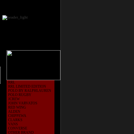
RRL
RRL LIMITED EDITION
POLO BY RALPHLAUREN
POLO RUGBY
JCREW
JOHN VARVATOS
RED WING
ALDEN
CHIPPEWA
CLARKS
VANS
CONVERSE
OTHER BRAND