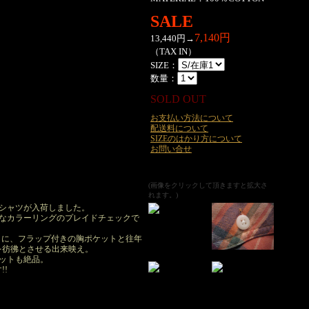
SALE
7,140円
13,440円→
（TAX IN）
SIZE：
数量：
SOLD OUT
お支払い方法について
配送料について
SIZEのはかり方について
お問い合せ
(画像をクリックして頂きますと拡大さ
れます。)
ルシャツが入荷しました。
色なカラーリングのプレイドチェックで
ィに、フラップ付きの胸ポケットと往年
ツを彷彿とさせる出来映え。
エットも絶品。
!