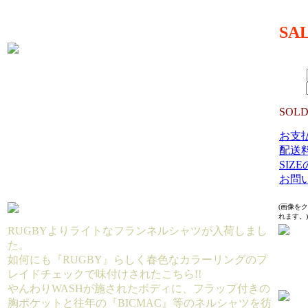
MATE
SA
13,44
（TAX 
SIZE：
数量：
SOLD
お支
配送
SIZ
お問
(画像を
れます。)
RUGBYよりライトなフランネルシャツが入荷しまし
た。
如何にも『RUGBY』らしく春色なカラーリングのプ
レイドチェックで味付けされたこちら!!
やんわりWASHが施されたボディに、フラップ付きの
胸ポケットと往年の『BICMAC』等のネルシャツを彷