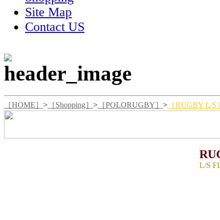
Site Map
Contact US
［HOME］
>
［Shopping］
>
［POLORUGBY］
>
［RUGBY L/S
RU
L/S 
SIZE 
着丈77
生産国：