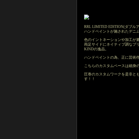
RRL LIMITED EDITION
ハンドペイントが施されたデニ
色のイントネーションや加工が
両足サイドにネイティブ調なプリン
KINDの逸品。
ハンドペイントの為、正に芸術
こちらのカスタムベースは細身
圧巻のカスタムワークを是非と
す！！