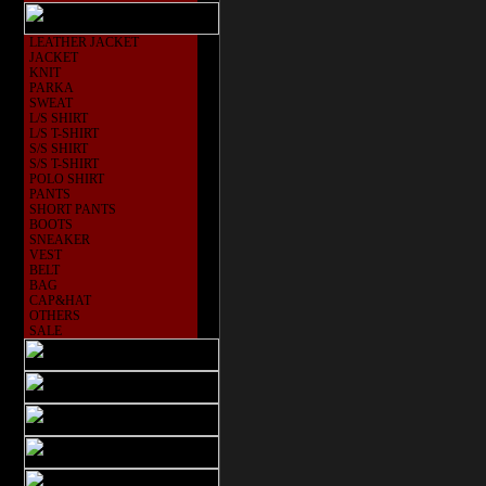
LEATHER JACKET
JACKET
KNIT
PARKA
SWEAT
L/S SHIRT
L/S T-SHIRT
S/S SHIRT
S/S T-SHIRT
POLO SHIRT
PANTS
SHORT PANTS
BOOTS
SNEAKER
VEST
BELT
BAG
CAP&HAT
OTHERS
SALE