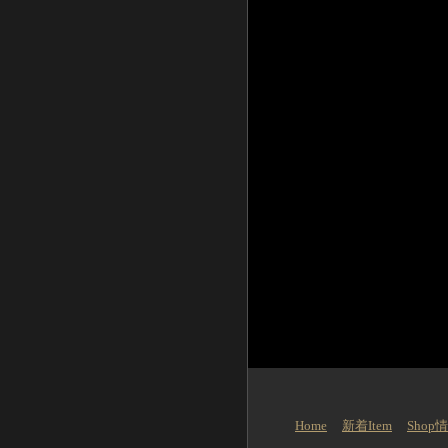
Home
新着Item
Shop