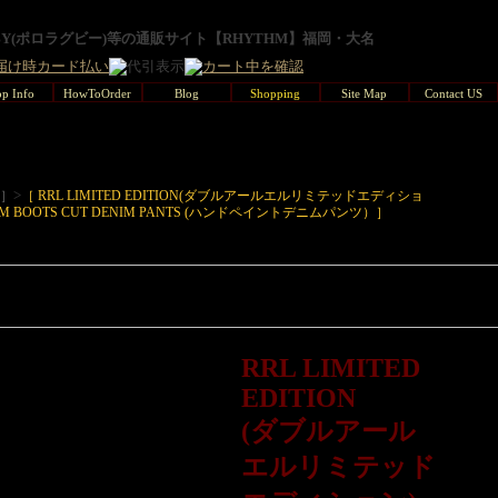
GBY(ポロラグビー)等の通販サイト【RHYTHM】福岡・大名
p Info
HowToOrder
Blog
Shopping
Site Map
Contact US
>
L］
［ RRL LIMITED EDITION(ダブルアールエルリミテッドエディショ
 SLIM BOOTS CUT DENIM PANTS (ハンドペイントデニムパンツ）］
RRL LIMITED
EDITION
(ダブルアール
エルリミテッド