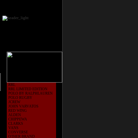
RRL
RRL LIMITED EDITION
POLO BY RALPHLAUREN
POLO RUGBY
JCREW
JOHN VARVATOS
RED WING
ALDEN
CHIPPEWA
CLARKS
VANS
CONVERSE
OTHER BRAND