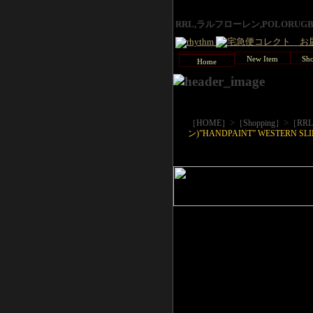
RRL,ラルフローレン,POLORU
New Item
Sho
Home
>
>
［HOME］
［Shopping］
［RR
ン)”HANDPAINT” WESTERN