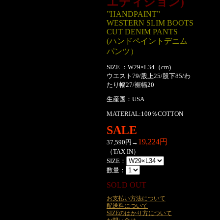
エディション)
”HANDPAINT”
WESTERN SLIM BOOTS
CUT DENIM PANTS
(ハンドペイントデニム
パンツ）
SIZE ：W29×L34（cm)
ウエスト79/股上25/股下85/わ
たり幅27/裾幅20
生産国：USA
MATERIAL:100％COTTON
SALE
19,224円
37,590円→
（TAX IN）
SIZE：
数量：
SOLD OUT
お支払い方法について
配送料について
SIZEのはかり方について