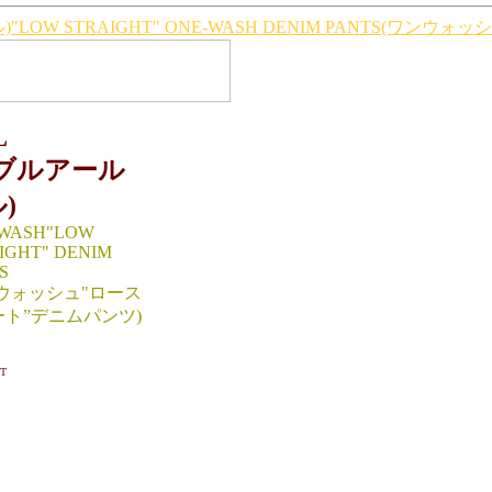
LOW STRAIGHT" ONE-WASH DENIM PANTS(ワンウ
L
ダブルアール
)
WASH"LOW
IGHT" DENIM
S
ウォッシュ"ロース
ト”デニムパンツ)
：W34×L32（cm）
T
股上28/股下85/わたり幅
裾幅22
：W36×L32（cm）
股上29/股下85/わたり幅
23