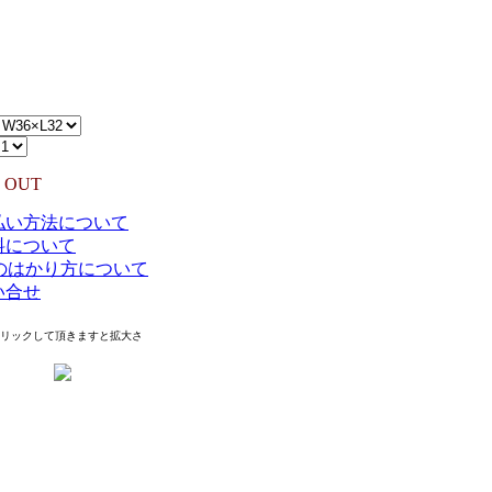
：USA
IAL:100%COTTON
90円（TAX IN）
 OUT
払い方法について
料について
Eのはかり方について
い合せ
クリックして頂きますと拡大さ