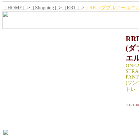
［HOME］
>
［Shopping］
>
［RRL］
>
［RRL(ダブルアールエル)"
RR
(
エル
ONE-
STRA
PANT
(ワン
トレー
SIZE 
SOLD OU
W91/
31.5/
SIZE 
W94/
32/裾幅