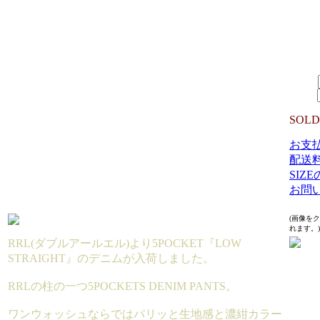
生産国
MATER
20,7
SIZE：
数量：
SOLD
お支
配送
SIZ
お問
(画像を
れます。)
RRL(ダブルアールエル)より5POCKET『LOW
STRAIGHT』のデニムが入荷しました。
RRLの柱の一つ5POCKETS DENIM PANTS。
ワンウォッシュならではパリッと生地感と濃紺カラー