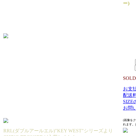
ー)
SIZE 
W80/
29/裾幅
生産国：
MATER
16,5
SIZE：
数量：
SOLD
お支
配送
SIZ
お問
(画像を
れます。)
RRL(ダブルアールエル)"KEY WEST"シリーズより