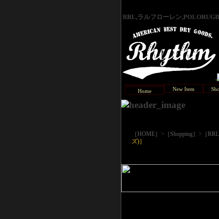
RRL,ラルフローレン,POLORU
New Item
Sho
Home
>
>
［HOME］
［Shopping］
［RR
ズ)］