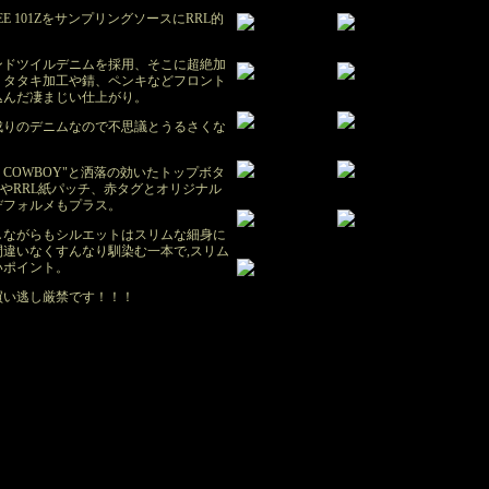
EE 101ZをサンプリングソースにRRL的
ンドツイルデニムを採用、そこに超絶加
、タタキ加工や錆、ペンキなどフロント
込んだ凄まじい仕上がり。
成りのデニムなので不思議とうるさくな
RRL COWBOY"と洒落の効いたトップボタ
やRRL紙パッチ、赤タグとオリジナル
デフォルメもプラス。
しながらもシルエットはスリムな細身に
違いなくすんなり馴染む一本で,スリム
いポイント。
買い逃し厳禁です！！！