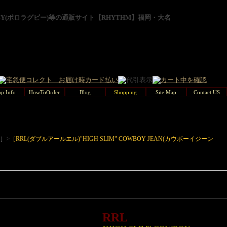
GBY(ポロラグビー)等の通販サイト【RHYTHM】福岡・大名
p Info
HowToOrder
Blog
Shopping
Site Map
Contact US
>
L］
［RRL(ダブルアールエル)"HIGH SLIM" COWBOY JEAN(カウボーイジーン
RRL