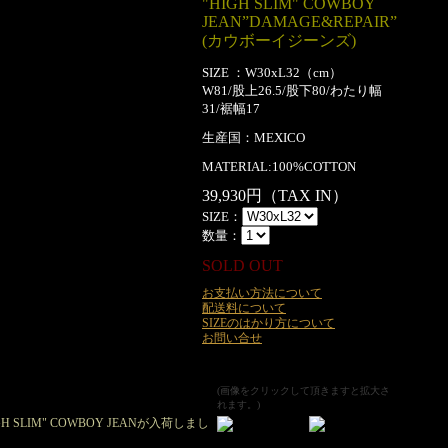
"HIGH SLIM" COWBOY
JEAN”DAMAGE&REPAIR”
(カウボーイジーンズ)
SIZE ：W30xL32（cm）
W81/股上26.5/股下80/わたり幅
31/裾幅17
生産国：MEXICO
MATERIAL:100%COTTON
39,930円（TAX IN）
SIZE：
数量：
SOLD OUT
お支払い方法について
配送料について
SIZEのはかり方について
お問い合せ
(画像をクリックして頂きますと拡大さ
れます。)
 SLIM" COWBOY JEANが入荷しまし