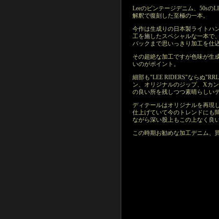
Leeのビンテージデニム、50sのL
解釈で復刻した至極の一本。
今作は生成りの日本製ライトハ
工を施したスペシャルな一本で
バックまで思いっきり加工を仕
その超絶な加工ですが色味が生
いのがポイント。
細部も"LEE RIDERS"ならぬ"
ン、オリジナルのジップ、Xカン
の良い所を残しつつ素晴らしい
ディテールはオリジナルを再現
仕上げていて今のトレンドにも間
ながら深い股上もこの上なく良
この時期お勧めな加工デニム、