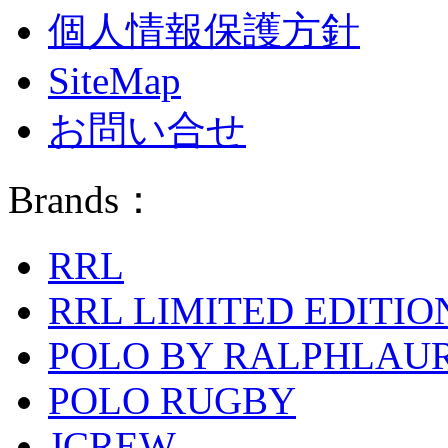
個人情報保護方針
SiteMap
お問い合せ
Brands：
RRL
RRL LIMITED EDITIO
POLO BY RALPHLAU
POLO RUGBY
JCREW