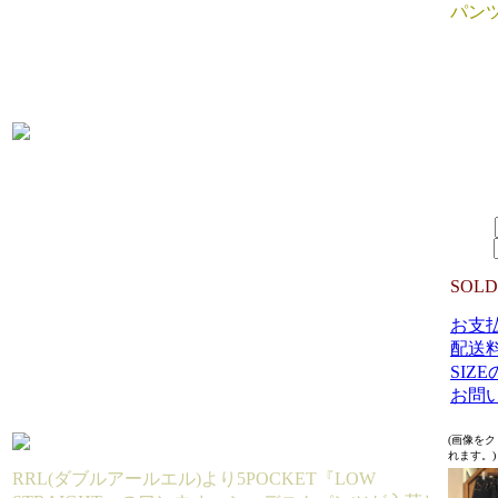
パンツ
SIZE 
W84/
32/裾幅
生産国
MATER
40,7
SIZE：
数量：
SOLD
お支
配送
SIZ
お問
(画像を
れます。)
RRL(ダブルアールエル)より5POCKET『LOW