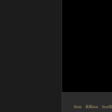
Home
新着Item
Shop