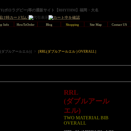
GBY(ポロラグビー)等の通販サイト【RHYTHM】福岡・大名
p Info
HowToOrder
Blog
Shopping
Site Map
Contact US
>
L(ダブルアールエル)］
［RRL(ダブルアールエル ) OVERALL］
RRL
(ダブルアール
エル)
TWO MATERIAL BIB
OVERALL