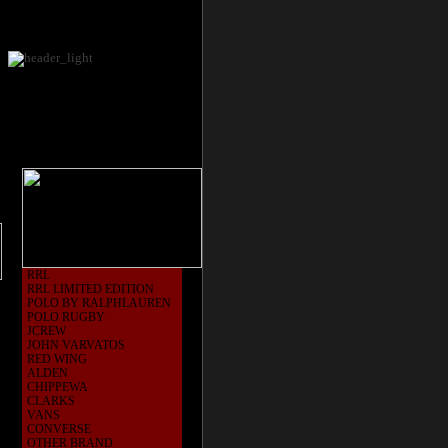
RRL
RRL LIMITED EDITION
POLO BY RALPHLAUREN
POLO RUGBY
JCREW
JOHN VARVATOS
RED WING
ALDEN
CHIPPEWA
CLARKS
VANS
CONVERSE
OTHER BRAND