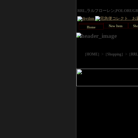
RRL,ラルフローレン,POLORU
New Item
Sho
Home
>
>
［HOME］
［Shopping］
［RR