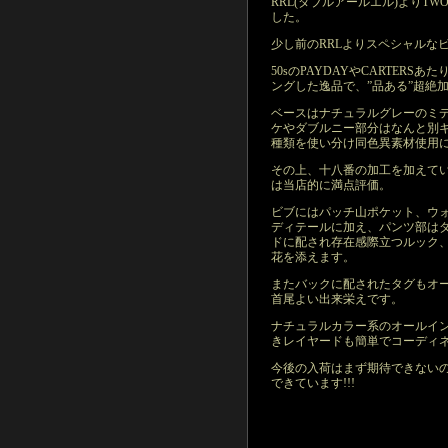
RRL(ダブルアールエル)よりTWO M
した。
少し前のRRLよりスペシャルな
50sのPAYDAYやCARTER
ングした逸品で、”品ある”超絶
ベースはナチュラルグレーのミ
ケやダブルニー部分はなんと別
種類を使い分け同色異素材使用
その上、十八番の加工を加えて
は当店的に満点評価。
ビブにはパッチ山ポケット、ウ
ディテールに加え、パンツ部はダ
ドに配され存在感際立つルック
花を添えます。
またバックに配されたタグもオ
首尾よい出来栄えです。
ナチュラルカラー系のオールイ
きレイヤードも簡単でコーディネ
今後の入荷はまず期待できない
できています!!!