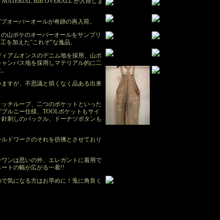
ATERIAL BIB OVERALL が入荷しま
ビブオーバーオールが奇跡の再入荷。
Sあたりの山ポケのオーバーオールをサンプリ
加工を加えた”これぞ”な逸品。
ディアムオンスのデニム地を採用、山ポ
キャンバス地を採用しマテリアル的に二
に。
いますが、不思議と煩くなく品ある出来
ォッチループ、二つのポケットといった
ブルニー仕様、TOOLポケットもサイ
、針刺しのバックル、ドーナツボタンも
ールドワークのそれを彷彿とさせており
ンワンは思いの外、エレガントに着用で
ートの幅が広がる一着!!
ので気になる方はお早めに！兎に角良く