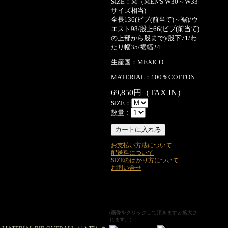
SIZE：M（MEN'S W30～W33
サイズ相当)
全長136(ビブ(前当て)～裾)/ウ
エスト98/股上66(ビブ(前当て)
の上部から股まで)/股下71/わ
たり幅35/裾幅24
生産国：MEXICO
MATERIAL：100％COTTON
69,850円（TAX IN）
SIZE：
数量：
お支払い方法について
配送料について
SIZEのはかり方について
お問い合せ
(画像をクリックして頂きますと拡大さ
れます。)