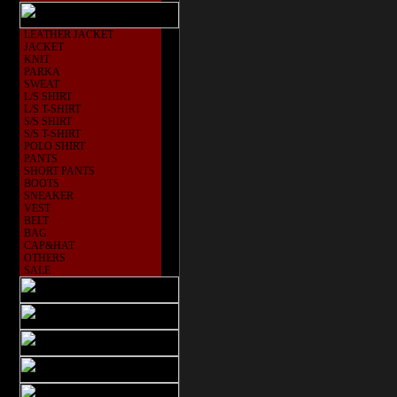
LEATHER JACKET
JACKET
KNIT
PARKA
SWEAT
L/S SHIRT
L/S T-SHIRT
S/S SHIRT
S/S T-SHIRT
POLO SHIRT
PANTS
SHORT PANTS
BOOTS
SNEAKER
VEST
BELT
BAG
CAP&HAT
OTHERS
SALE