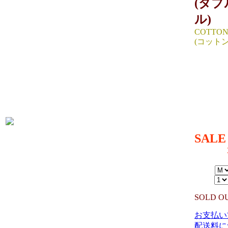
(ダ
ル)
COTTON
(コット
SIZE :M（
着丈58(前6
生産国：IN
MATERIAL
BACK 100
LINING 10
SALE
49,940円→
（TAX IN
SIZE：
数量：
SOLD O
お支払い
配送料に