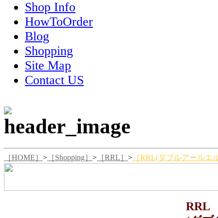
Shop Info
HowToOrder
Blog
Shopping
Site Map
Contact US
［HOME］
>
［Shopping］
>
［RRL］
>
［RRL(ダブルアールエル)
RRL