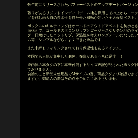
数年前にリリースされたパファーベストのアップデートバージョン!
張りがあるリジッドインディゴデニム地を採用しその上からコー
グを施し雨天時の撥水性を持たせた機転が効いた全天候型ベスト
ボックスのキルティングはオールドのアウトドアベストを彷彿と
面構えで、ゴールドのタロンジップとゴージャスなサテン地のラ
グ、日焼けしたニットリブ、保温性を考えロングテールになった
ム等、シンプルながらによくできた逸品です。
また中綿もフィリングされており保温性もあるアイテム。
本国でも人気が集中した個体、在庫があるうちに是非！！
※内側の本タグの下に本来付属するサイズ表記が記された紙タグ
ておりません。
勿論のこと新品未使用品でMサイズの旨、商品タグより確認でき
ますが、御購入の際はその点を予めご了承下さいませ。