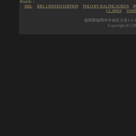
Brands：
RRL
RRL LIMITED EDITION
POLO BY RALPHLAUREN
P
CLARKS
VANS
福岡県福岡市中央区大名1-2-39 
Copyright (C) 20