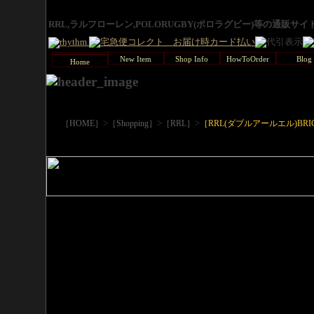
RRL,ラルフローレン,POLORUGBY(ポロラグビー)等の通販サ
New Item
Shop Info
HowToOrder
Blog
Home
>
>
>
［HOME］
［Shopping］
［RRL］
［RRL(ダブルアールエル)BRI