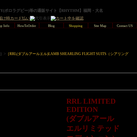
GBY(ポロラグビー)等の通販サイト【RHYTHM】福岡・大名
p Info
HowToOrder
Blog
Shopping
Site Map
Contact US
>
L］
［RRL(ダブルアールエル)LAMB SHEARLING FLIGHT SUITS（シアリング
RRL LIMITED
EDITION
(ダブルアール
エルリミテッド