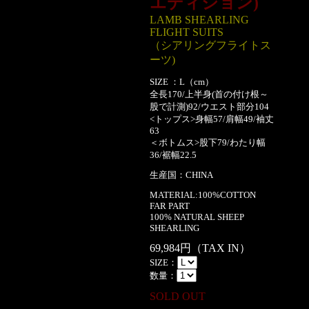
エディション)
LAMB SHEARLING
FLIGHT SUITS
（シアリングフライトス
ーツ)
SIZE ：L（cm）
全長170/上半身(首の付け根～
股で計測)92/ウエスト部分104
<トップス>身幅57/肩幅49/袖丈
63
＜ボトムス>股下79/わたり幅
36/裾幅22.5
生産国：CHINA
MATERIAL:100%COTTON
FAR PART
100% NATURAL SHEEP
SHEARLING
69,984円（TAX IN）
SIZE：
数量：
SOLD OUT