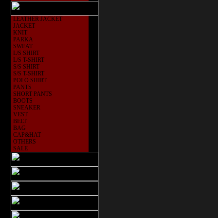
LEATHER JACKET
JACKET
KNIT
PARKA
SWEAT
L/S SHIRT
L/S T-SHIRT
S/S SHIRT
S/S T-SHIRT
POLO SHIRT
PANTS
SHORT PANTS
BOOTS
SNEAKER
VEST
BELT
BAG
CAP&HAT
OTHERS
SALE