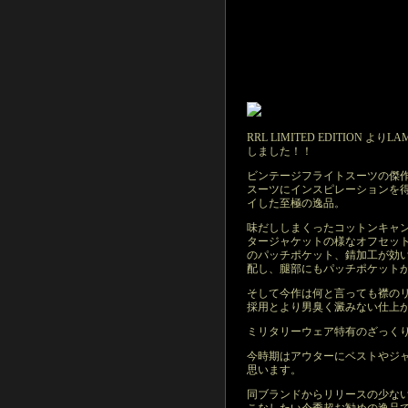
RRL LIMITED EDITION よりLA
しました！！
ビンテージフライトスーツの傑作、US
スーツにインスピレーションを
イした至極の逸品。
味だししまくったコットンキャ
タージャケットの様なオフセッ
のパッチポケット、錆加工が効
配し、腿部にもパッチポケット
そして今作は何と言っても襟の
採用とより男臭く澱みない仕上
ミリタリーウェア特有のざっく
今時期はアウターにベストやジ
思います。
同ブランドからリリースの少な