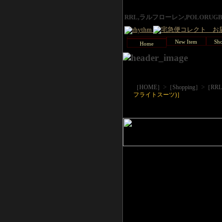
RRL,ラルフローレン,POLORU
New Item
Sho
Home
>
>
［HOME］
［Shopping］
［RR
フライトスーツ)］