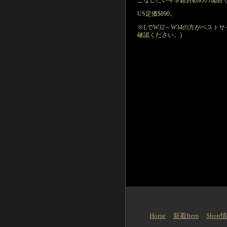
こなしたい今季超お勧めの逸品で
US定価$890。
※LでW32～W34の方がベスト
確認ください。)
Home
新着Item
Shop