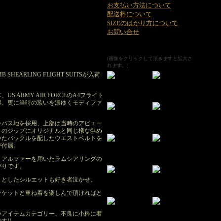
お支払い方法について
配送料について
SIZEのはかり方について
お問い合せ
(画像をクリックして頂きますと拡大さ
れます。)
MB SHEARLING FLIGHT SUITSが入荷
 ARMY AIR FORCEのA4フライト
得、更に当時の装いを濃ゆくモディファ
ンバス地を採用、上部は当時のアビエー
トのジップにオリジナルと同じ様な斜め
いたバックルを配したウエストベルトを
が付属。
リアルファーを用いたラムシアリングの
がりです。
りとしたシルエットも好き者泣かせ。
ャケットと重ね着を楽しんで頂ければと
いアイテムカテゴリー、不良に小粋に着