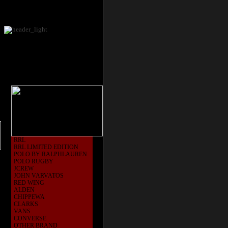
RRL
RRL LIMITED EDITION
POLO BY RALPHLAUREN
POLO RUGBY
JCREW
JOHN VARVATOS
RED WING
ALDEN
CHIPPEWA
CLARKS
VANS
CONVERSE
OTHER BRAND