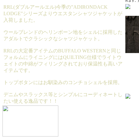
れます。)
RRL(ダブルアールエル)今季の”ADIRONDACK
LODGE"シリーズよりウエスタンシャツジャケットが
入荷しました。
ウールブレンドのヘリンボーン地をシェルに採用した
アダルトでクラシックなシャツジャケット。
RRLの大定番アイテムのBUFFALO WESTERNと同じ
フォルムにライニングにはQUILTING仕様でライトウ
ェイトの中綿がフィリングされており保温性も高いア
イテムです。
トップボタンにはお馴染みのコンチョシェルを採用。
デニムやスラックス等とシンプルにコーディネートし
たい使える逸品です！！