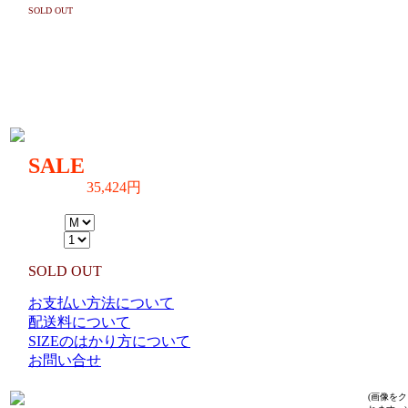
SOLD OUT
着丈74/身幅51/肩幅43/袖丈63.5
SIZE ：M（cm）
着丈78/身幅55/肩幅45.5/袖丈64.5
生産国：CHINA
MATERIAL:SHELL:69%WOOL,23%NYLON,8%OTHERFIBER,LINING&F
SALE
35,424円
39,900円→
（TAX IN）
SIZE：
数量：
SOLD OUT
お支払い方法について
配送料について
SIZEのはかり方について
お問い合せ
(画像を