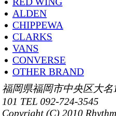
RED WING
ALDEN
CHIPPEWA
CLARKS
VANS
CONVERSE
OTHER BRAND
福岡県福岡市中央区大名1-
101 TEL 092-724-3545
Copyright (C) 2010 Rhythm.