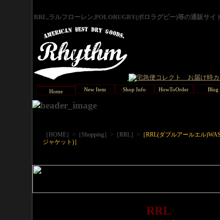
RRL,ラルフローレン,POLORUGBY(ポロラグビー)等の通販サ
New Item
Shop Info
HowToOrder
Blog
Home
>
>
>
［HOME］
［Shopping］
［RRL］
［RRL(ダブルアールエル)WAS
ジャケット)］
RRL