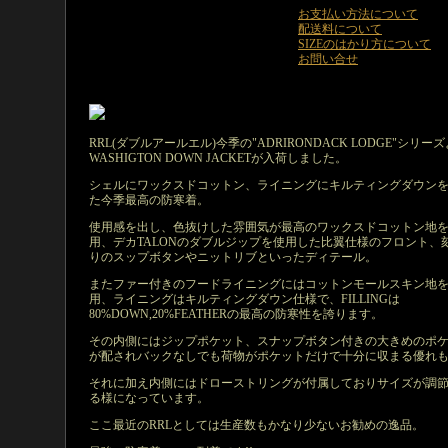
お支払い方法について
配送料について
SIZEのはかり方について
お問い合せ
RRL(ダブルアールエル)今季の"ADRIRONDACK LODGE"シリー
WASHIGTON DOWN JACKETが入荷しました。
シェルにワックスドコットン、ライニングにキルティングダウン
た今季最高の防寒着。
使用感を出し、色抜けした雰囲気が最高のワックスドコットン地
用、デカTALONのダブルジップを使用した比翼仕様のフロント、
りのスップボタンやニットリブといったディテール。
またファー付きのフードライニングにはコットンモールスキン地
用、ライニングはキルティングダウン仕様で、FILLINGは
80%DOWN,20%FEATHERの最高の防寒性を誇ります。
その内側にはジップポケット、スナップボタン付きの大きめのポ
が配されバックなしでも荷物がポケットだけで十分に収まる優れ
それに加え内側にはドローストリングが付属しておりサイズが調
る様になっています。
ここ最近のRRLとしては生産数もかなり少ないお勧めの逸品。