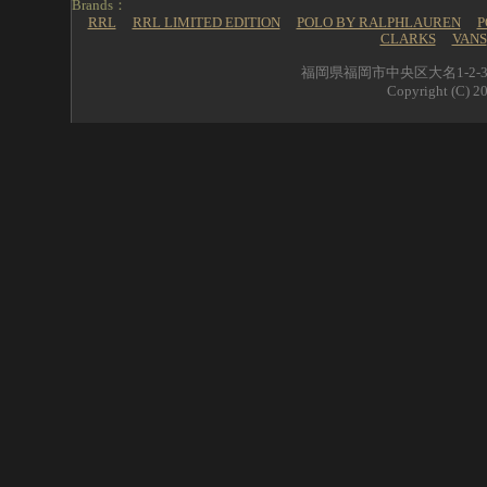
Brands：
RRL
RRL LIMITED EDITION
POLO BY RALPHLAUREN
P
CLARKS
VANS
福岡県福岡市中央区大名1-2-39 
Copyright (C) 20