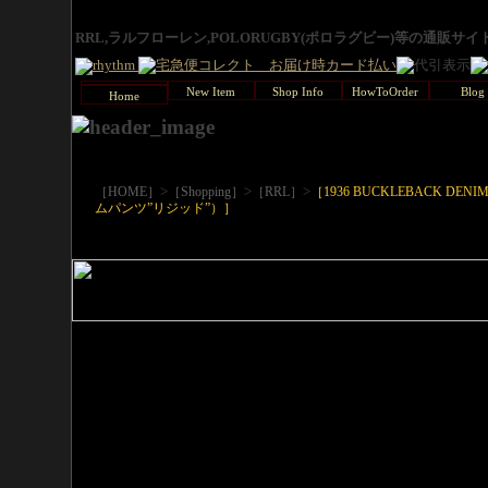
RRL,ラルフローレン,POLORUGBY(ポロラグビー)等の通販サ
New Item
Shop Info
HowToOrder
Blog
Home
>
>
>
［HOME］
［Shopping］
［RRL］
［1936 BUCKLEBACK DEN
ムパンツ”リジッド”）］