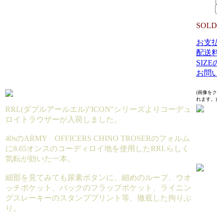
数量：
SOLD
お支
配送
SIZ
お問
(画像を
れます。)
RRL(ダブルアールエル)"ICON"シリーズよりコーデュ
ロイトラウザーが入荷しました。
40sのARMY OFFICERS CHINO TROSERのフォルム
に8.65オンスのコーディロイ地を使用したRRLらしく
気転が効いた一本。
細部を見てみても尿素ボタンに、細めのループ、ウオ
ッチポケット、バックのフラップポケット、ライニン
グスレーキーのスタンププリント等、徹底した拘りぶ
り。