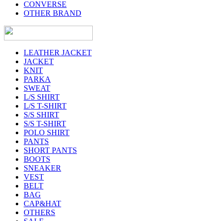
CONVERSE
OTHER BRAND
LEATHER JACKET
JACKET
KNIT
PARKA
SWEAT
L/S SHIRT
L/S T-SHIRT
S/S SHIRT
S/S T-SHIRT
POLO SHIRT
PANTS
SHORT PANTS
BOOTS
SNEAKER
VEST
BELT
BAG
CAP&HAT
OTHERS