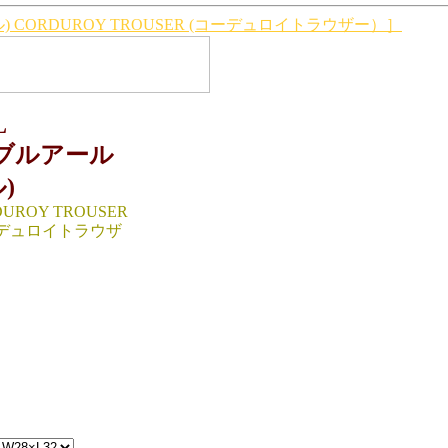
 CORDUROY TROUSER (コーデュロイトラウザー）］
L
ダブルアール
)
UROY TROUSER
ーデュロイトラウザ
：W28×L32（cm)
78/股上25/股下83/わ
8/裾幅20
CHINA
IAL:100％COTTON
40円（TAX IN）