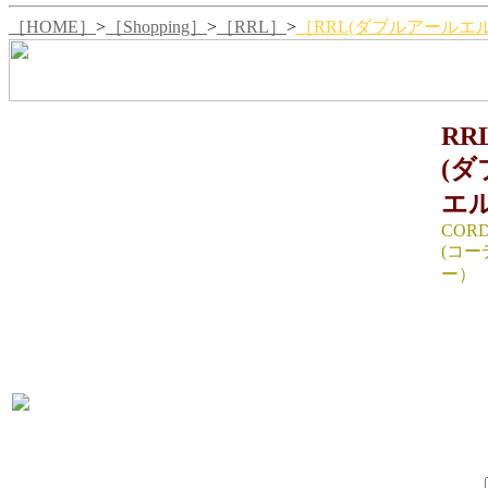
［HOME］
>
［Shopping］
>
［RRL］
>
［RRL(ダブルアールエル)
RR
(
エル
CORD
(コ
ー）
SIZE 
ウエスト
たり幅2
生産国：
MATER
13,4
SIZE：