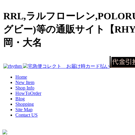
RRL,ラルフローレン,POLOR
グビー)等の通販サイト【RHY
岡・大名
Home
New Item
Shop Info
HowToOrder
Blog
Shopping
Site Map
Contact US