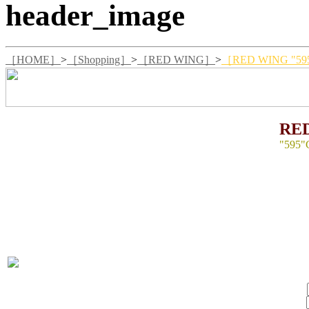
［HOME］
>
［Shopping］
>
［RED WING］
>
［RED WING "5
RE
"595
SIZE 
生産国
MATE
LEATH
PORON
VIBRA
￥312
SIZE：
数量：