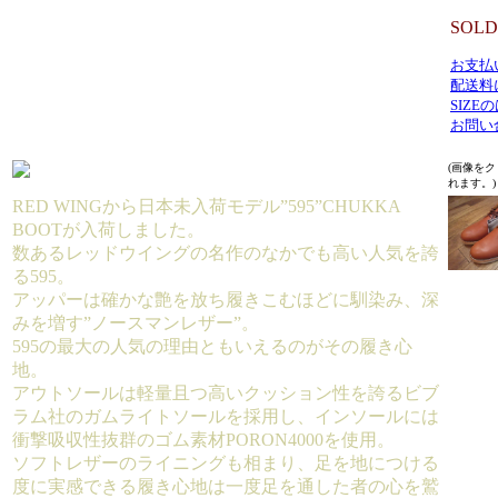
SOLD
お支払
配送料
SIZ
お問い
(画像を
れます。)
RED WINGから日本未入荷モデル”595”CHUKKA
BOOTが入荷しました。
数あるレッドウイングの名作のなかでも高い人気を誇
る595。
アッパーは確かな艶を放ち履きこむほどに馴染み、深
みを増す”ノースマンレザー”。
595の最大の人気の理由ともいえるのがその履き心
地。
アウトソールは軽量且つ高いクッション性を誇るビブ
ラム社のガムライトソールを採用し、インソールには
衝撃吸収性抜群のゴム素材PORON4000を使用。
ソフトレザーのライニングも相まり、足を地につける
度に実感できる履き心地は一度足を通した者の心を鷲