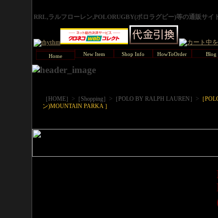
RRL,ラルフローレン,POLORUGBY(ポロラグビー)等の通販サ
New Item
Shop Info
HowToOrder
Blog
Home
>
>
>
［HOME］
［Shopping］
［POLO BY RALPH LAUREN］
［POL
ン)MOUNTAIN PARKA ］