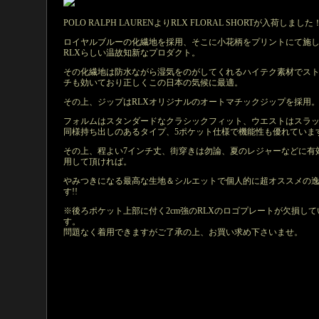
POLO RALPH LAURENよりRLX FLORAL SHORTが入荷しました
ロイヤルブルーの化繊地を採用、そこに小花柄をプリントにて施
RLXらしい温故知新なプロダクト。
その化繊地は防水ながら湿気をのがしてくれるハイテク素材でス
チも効いており正しくこの日本の気候に最適。
その上、ジップはRLXオリジナルのオートマチックジップを採用
フォルムはスタンダードなクラシックフィット、ウエストはスラ
同様持ち出しのあるタイプ、5ポケット仕様で機能性も優れていま
その上、程よい7インチ丈、街穿きは勿論、夏のレジャーなどに有
用して頂ければ。
やみつきになる最高な生地＆シルエットで個人的に超オススメの
す!!
※後ろポケット上部に付く2cm強のRLXのロゴプレートが欠損して
す。
問題なく着用できますがご了承の上、お買い求め下さいませ。