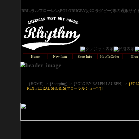
RRL,ラルフローレン,POLORUGBY(ポロラグビー)等の通販サ
Home
New Item
Shop Info
HowToOrder
Blog
>
>
>
［HOME］
［Shopping］
［POLO BY RALPH LAUREN］
［POL
RLX FLORAL SHORTS(フローラルショーツ)］