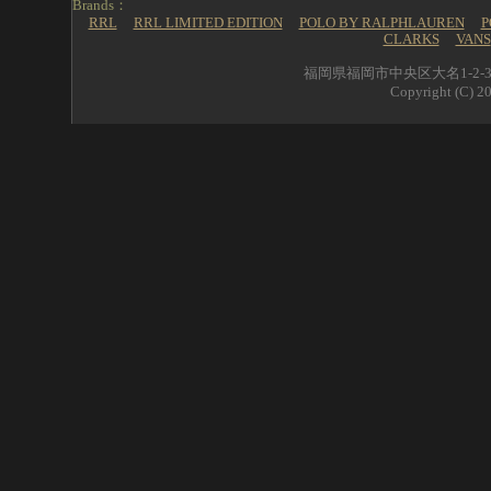
Brands：
RRL
RRL LIMITED EDITION
POLO BY RALPHLAUREN
P
CLARKS
VANS
福岡県福岡市中央区大名1-2-39 
Copyright (C) 20