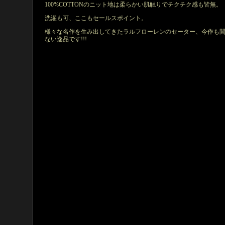
100%COTTONのニット地は柔らかい肌触りでチクチク感も皆無。
洗濯も可、ここもセールスポイント。
様々な名作を生み出してきたラルフローレンのセーター、今作も
ない逸品です!!!