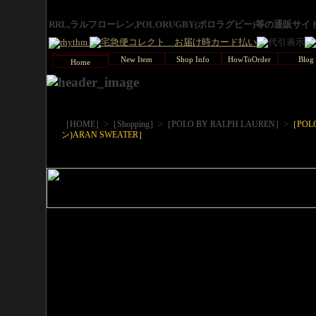
RRL,ラルフローレン,POLORUGBY(ポロラグビー)等の通販サ
New Item
Shop Info
HowToOrder
Blog
Home
>
>
>
［HOME］
［Shopping］
［POLO BY RALPH LAUREN］
［POL
ン)ARAN SWEATER］