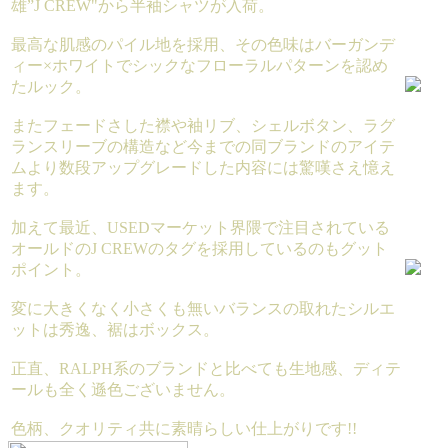
雄”J CREW"から半袖シャツが入荷。
最高な肌感のパイル地を採用、その色味はバーガンデ
ィー×ホワイトでシックなフローラルパターンを認め
たルック。
またフェードさした襟や袖リブ、シェルボタン、ラグ
ランスリーブの構造など今までの同ブランドのアイテ
ムより数段アップグレードした内容には驚嘆さえ憶え
ます。
加えて最近、USEDマーケット界隈で注目されている
オールドのJ CREWのタグを採用しているのもグット
ポイント。
変に大きくなく小さくも無いバランスの取れたシルエ
ットは秀逸、裾はボックス。
正直、RALPH系のブランドと比べても生地感、ディテ
ールも全く遜色ございません。
色柄、クオリティ共に素晴らしい仕上がりです!!