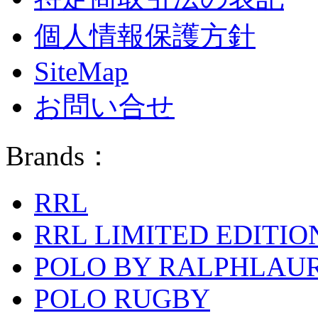
個人情報保護方針
SiteMap
お問い合せ
Brands：
RRL
RRL LIMITED EDITIO
POLO BY RALPHLAU
POLO RUGBY