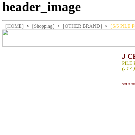
［HOME］
>
［Shopping］
>
［OTHER BRAND］
>
［S/S PILE 
J 
PILE
(パイ
SIZE 
SOLD OU
着丈67
のため
ら計測)
SIZE
着丈69
のため
袖丈(首