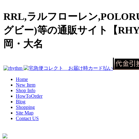
RRL,ラルフローレン,POLOR
グビー)等の通販サイト【RHY
岡・大名
Home
New Item
Shop Info
HowToOrder
Blog
Shopping
Site Map
Contact US