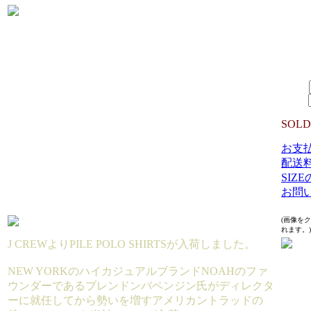
生産国:
MATER
11%PO
RIB:1
14,9
SIZE：
数量：
SOLD
お支
配送
SIZ
お問
(画像を
れます。)
J CREWよりPILE POLO SHIRTSが入荷しました。
NEW YORKのハイカジュアルブランドNOAHのファ
ウンダーであるブレンドンバベンジン氏がディレクタ
ーに就任してから勢いを増すアメリカントラッドの