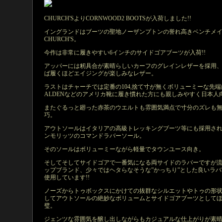
CHURCH'SよりCORNWOOD2 BOOTSが入荷しました!!
イングランドはブーツの聖地ノーザンプトンの誉れ高きベンチメ
CHURCH'S。
今作は非常に履きやすい6インチのサイドゴアブーツが入荷!!
アッパーには籾具合が素晴らしいカーフのグレインレザーを採用
ば履くほどエイジングが楽しみなレザー。
ラストはチャーチでは定番の104,捨て寸が無くボリューミーな先端
ALDENなどのアメリカ靴に履き慣れた方にも親しみやすく日本人
またぐるっと廻った赤茶のウエルトも雰囲気満点で寸分のズレも
巧。
アウトソールはイタリアの高級トレッキングブーツ等にも採用さ
ンモリッツのコマンドラバーソール。
そのソールはボリューミーながら軽量でタウンユース向き。
そしてそしてサイドゴアで一番気になる両サイドのラバーですが
ップブランド、少々ではヘタらなそうな”かっちり”とした良いラバ
使用しています!!
ノーズからトゥボックスにかけての抜群なシルエットやトゥの形
してアウトソールの絶妙なボリュームとサイドゴアブーツとして
璧。
ジェンツな雰囲気を醸し出しながらもカジュアルな仕上がりが素