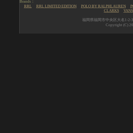
Brands：
RRL
RRL LIMITED EDITION
POLO BY RALPHLAUREN
P
CLARKS
VANS
福岡県福岡市中央区大名1-2-39 
Copyright (C) 20