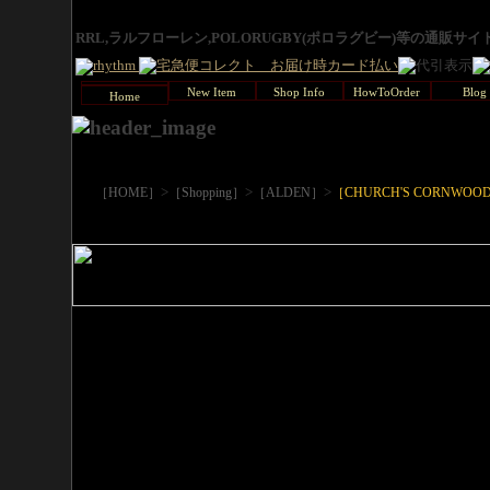
RRL,ラルフローレン,POLORUGBY(ポロラグビー)等の通販サ
New Item
Shop Info
HowToOrder
Blog
Home
>
>
>
［HOME］
［Shopping］
［ALDEN］
［CHURCH'S CORNWOOD