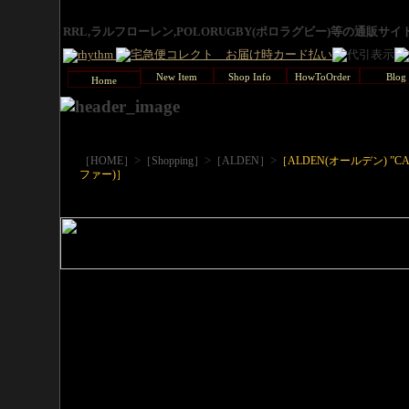
RRL,ラルフローレン,POLORUGBY(ポロラグビー)等の通販サ
New Item
Shop Info
HowToOrder
Blog
Home
>
>
>
［HOME］
［Shopping］
［ALDEN］
［ALDEN(オールデン) ”CAP
ファー)］