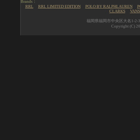
Brands：
RRL
RRL LIMITED EDITION
POLO BY RALPHLAUREN
P
CLARKS
VANS
福岡県福岡市中央区大名1-2-39 
Copyright (C) 20