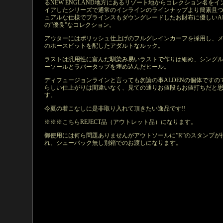
るNEW ENGLAND地方にあるリゾート地からコレクション名をイ
イアしたシリーズで通常のインラインのラインナップより簡素且
ュアルな仕様でプラインスもダウングレードしたお財布に優しいAL
の”優良”なコレクション。
アウターにはポリッシュ仕上げのフルグレインカーフを採用し、
のホースビットを配したアダルトなルック。
ラストは汎用性に富んだ馴染み易いラストで作りは細め、シング
ーソールとラバータップを埋め込んだヒール。
ディフュージョンラインと言っても勿論の事ALDENの個体ですの
らしい仕上がりは間違いなく、見ての通りお値段もお値打ちだと
す。
今夏の着こなしに是非取り入れて頂きたい逸品です!!
※※※こちらREJECT品（アウトレット品）になります。
御使用には何ら問題ありませんがアウトソールに”R”のスタンプが
れ、シューバック無し別箱でのお渡しになります。