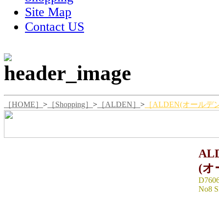
Site Map
Contact US
［HOME］
>
［Shopping］
>
［ALDEN］
>
［ALDEN(オールデン)D
AL
(オ
D760
No8 
SIZE ：
全長29.