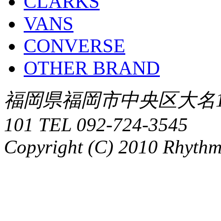
CLARKS
VANS
CONVERSE
OTHER BRAND
福岡県福岡市中央区大名1-
101 TEL 092-724-3545
Copyright (C) 2010 Rhythm.