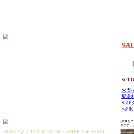
大部)
生産国
MAT
ン/OU
ソール
SA
99,88
（TAX 
SIZE：
数量：
SOLD
お支
配送
SIZ
お問
(画像を
れます。)
ALDENより9D7606 NST BLUCHER No8 SHELL