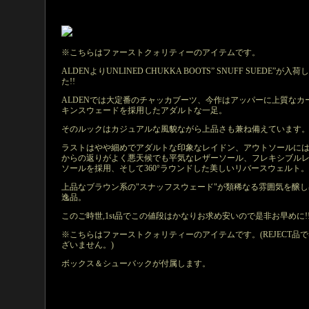
※こちらはファーストクォリティーのアイテムです。
ALDENよりUNLINED CHUKKA BOOTS” SNUFF SUEDE”が入荷
た!!
ALDENでは大定番のチャッカブーツ、今作はアッパーに上質なカ
キンスウェードを採用したアダルトな一足。
そのルックはカジュアルな風貌ながら上品さも兼ね備えています
ラストはやや細めでアダルトな印象なレイドン、アウトソールに
からの返りがよく悪天候でも平気なレザーソール、フレキシブル
ソールを採用、そして360°ラウンドした美しいリバースウェルト。
上品なブラウン系の"スナッフスウェード"が類稀なる雰囲気を醸し
逸品。
このご時世,1st品でこの値段はかなりお求め安いので是非お早めに!!!
※こちらはファーストクォリティーのアイテムです。(REJECT品
ざいません。)
ボックス＆シューバックが付属します。