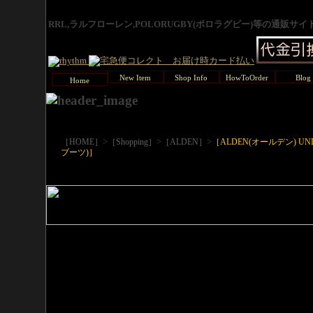
RRL,ラルフローレン,POLORUGBY(ポロラグビー)等の通販サ
New Item
Shop Info
HowToOrder
Blog
Home
>
>
>
［HOME］
［Shopping］
［ALDEN］
［ALDEN(オールデン) UN
ブーツ)］