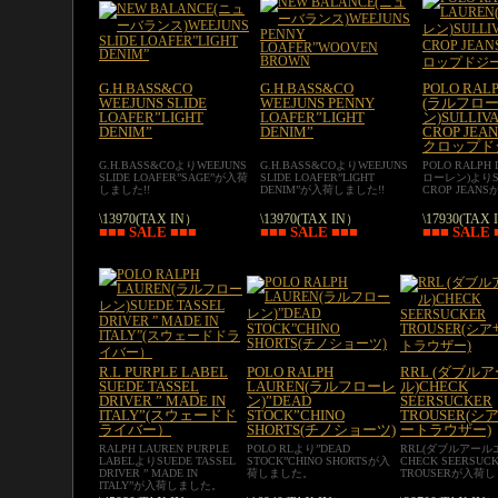
G.H.BASS&CO
G.H.BASS&CO
POLO RAL
WEEJUNS SLIDE
WEEJUNS PENNY
(ラルフロ
LOAFER”LIGHT
LOAFER”LIGHT
ン)SULLIVA
DENIM”
DENIM”
CROP JE
クロップド
G.H.BASS&COよりWEEJUNS
G.H.BASS&COよりWEEJUNS
POLO RALPH
SLIDE LOAFER”SAGE”が入荷
SLIDE LOAFER”LIGHT
ローレン)よりSU
しました!!
DENIM”が入荷しました!!
CROP JEA
\13970(TAX IN）
\13970(TAX IN）
\17930(TAX
■■■ SALE ■■■
■■■ SALE ■■■
■■■ SALE 
R.L PURPLE LABEL
POLO RALPH
RRL (ダブル
SUEDE TASSEL
LAUREN(ラルフローレ
ル)CHECK
DRIVER ” MADE IN
ン)”DEAD
SEERSUCKER
ITALY”(スウェードド
STOCK”CHINO
TROUSER(
ライバー）
SHORTS(チノショーツ)
ートラウザー)
RALPH LAUREN PURPLE
POLO RLより”DEAD
RRL(ダブルアール
LABELよりSUEDE TASSEL
STOCK”CHINO SHORTSが入
CHECK SEERSUC
DRIVER ” MADE IN
荷しました。
TROUSERが入荷
ITALY”が入荷しました。