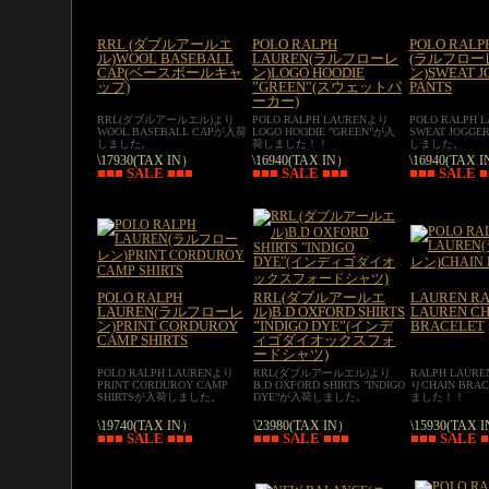
RRL (ダブルアールエ
POLO RALPH
POLO RALP
ル)WOOL BASEBALL
LAUREN(ラルフローレ
(ラルフロー
CAP(ベースボールキャ
ン)LOGO HOODIE
ン)SWEAT J
ップ)
”GREEN”(スウェットパ
PANTS
ーカー)
RRL(ダブルアールエル)より
POLO RALPH LAURENより
POLO RALPH 
WOOL BASEBALL CAPが入荷
LOGO HOODIE ”GREEN”が入
SWEAT JOGGE
しました。
荷しました！！
しました。
\17930(TAX IN）
\16940(TAX IN）
\16940(TAX 
■■■ SALE ■■■
■■■ SALE ■■■
■■■ SALE 
POLO RALPH
RRL(ダブルアールエ
LAUREN R
LAUREN(ラルフローレ
ル)B.D OXFORD SHIRTS
LAUREN CH
ン)PRINT CORDUROY
”INDIGO DYE”(インデ
BRACELET
CAMP SHIRTS
ィゴダイオックスフォ
ードシャツ)
POLO RALPH LAURENより
RRL(ダブルアールエル)より
RALPH LAURE
PRINT CORDUROY CAMP
B.D OXFORD SHIRTS ”INDIGO
りCHAIN BRA
SHIRTSが入荷しました。
DYE”が入荷しました。
ました！！
\19740(TAX IN）
\23980(TAX IN）
\15930(TAX 
■■■ SALE ■■■
■■■ SALE ■■■
■■■ SALE 