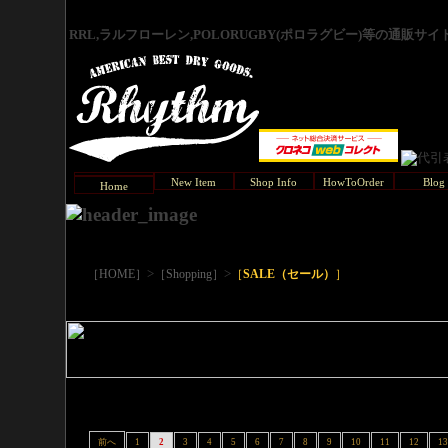
RRL,ラルフローレン,POLORUGBY(ポロラグビー)等の通販サ
New Item
Shop Info
HowToOrder
Blog
Home
>
>
［HOME］
［Shopping］
［
SALE（セール）
］
前へ
1
2
3
4
5
6
7
8
9
10
11
12
13