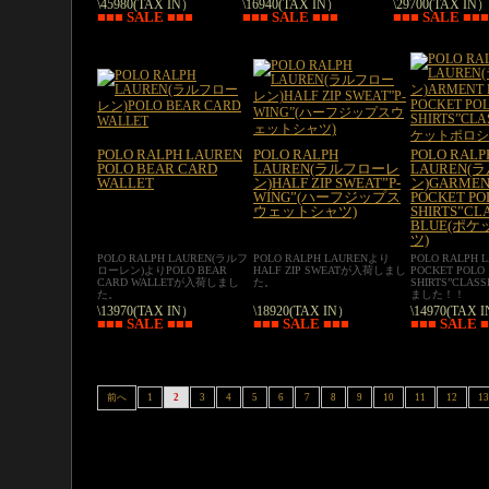
\45980(TAX IN）
\16940(TAX IN）
\29700(TAX IN
■■■ SALE ■■■
■■■ SALE ■■■
■■■ SALE ■■■
POLO RALPH LAUREN
POLO RALPH
POLO RALP
POLO BEAR CARD
LAUREN(ラルフローレ
LAUREN
WALLET
ン)HALF ZIP SWEAT”P-
ン)GARMEN
WING”(ハーフジップス
POCKET PO
ウェットシャツ)
SHIRTS”CLA
BLUE(ポ
ツ)
POLO RALPH LAUREN(ラルフ
POLO RALPH LAURENより
POLO RALPH
ローレン)よりPOLO BEAR
HALF ZIP SWEATが入荷しまし
POCKET POLO
CARD WALLETが入荷しまし
た。
SHIRTS”CLAS
た。
ました！！
\13970(TAX IN）
\18920(TAX IN）
\14970(TAX 
■■■ SALE ■■■
■■■ SALE ■■■
■■■ SALE 
前へ
1
2
3
4
5
6
7
8
9
10
11
12
13