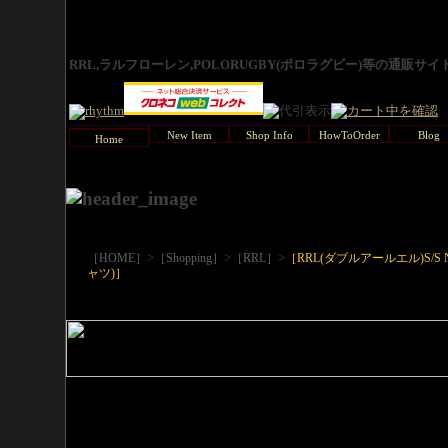
RRL,ラルフローレン,POLORUGBY(ポロラグビー)等の通販サ
New Item
Shop Info
HowToOrder
Blog
Home
>
>
>
［HOME］
［Shopping］
［RRL］
［RRL(ダブルアールエル)S/S NA
ャツ)］