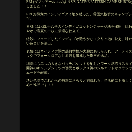
RRL(ダブルアールエル)よりS/S NATIVE PATTERN CAMP SHIRT
しました！！
RRLお得意のインディゴダイ地を纏った、雰囲気抜群のキャンプ
ツ。
素材にはRRL十八番のインディゴコットンジャージ地を採用、肌
やかで春夏の一枚に最適な仕立て。
絶妙にフェードしたインディゴが艶やかなエクリュ地に映え、味
い色合いを演出。
表情にはネイティブ調の幾何学柄が大胆にあしらわれ、アーティ
ックでフォークロアな世界観を醸成した珠玉の逸品。
細部にも二つの大きなパッチポケットを配したワーク感漂うスタ
開衿のキャンプシャツの襟元とボックス裾のシルエットがクラシ
ムードを醸成。
淡い色味でこれからの時期にさらりと羽織れる、当店的にも激し
めの逸品です！！