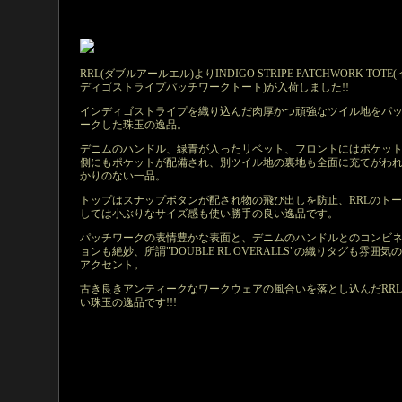
RRL(ダブルアールエル)よりINDIGO STRIPE PATCHWORK TOTE
ディゴストライプパッチワークトート)が入荷しました!!
インディゴストライプを織り込んだ肉厚かつ頑強なツイル地をパ
ークした珠玉の逸品。
デニムのハンドル、緑青が入ったリベット、フロントにはポケッ
側にもポケットが配備され、別ツイル地の裏地も全面に充てがわ
かりのない一品。
トップはスナップボタンが配され物の飛び出しを防止、RRLのト
しては小ぶりなサイズ感も使い勝手の良い逸品です。
パッチワークの表情豊かな表面と、デニムのハンドルとのコンビ
ョンも絶妙、所謂"DOUBLE RL OVERALLS"の織りタグも雰囲気
アクセント。
古き良きアンティークなワークウェアの風合いを落とし込んだRR
い珠玉の逸品です!!!