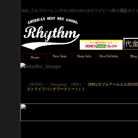
RRL,ラルフローレン,POLORUGBY(ポロラグビー)等の通販サ
New Item
Shop Info
HowToOrder
Blog
Home
>
>
［HOME］
［Shopping］
［RRL］
［RRL(ダブルアールエル)INDIG
ストライプパッチワークトート）］