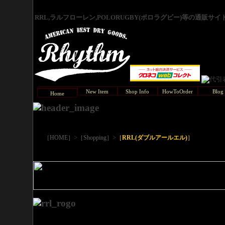
RRL,ラルフローレン,POLORUGBY(ポロラグビー)等の通販サ
New Item
Shop Info
HowToOrder
Blog
Home
>
>
［HOME］
［Shopping］
［
RRL(ダブルアールエル)
］