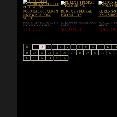
POLO RALPH LAUREN
RL RLX S/S FLORAL
RL RLX S/S
S/S POCKET POLO
POLO SHIRTS
POLO SHIR
SHIRTS
POLO RALPH LAURENの S/S
RL RLXの S/S FLORAL POLO
RL RLXの S/S 
POCKET POLO SHIRTS。
SHIRTS。
SHIRTS。
SOLD OUT
SOLD OUT
SOLD OU
前へ
1
2
3
4
5
6
7
8
9
10
11
12
13
21
22
23
24
25
26
27
28
29
30
31
32
40
41
42
43
44
45