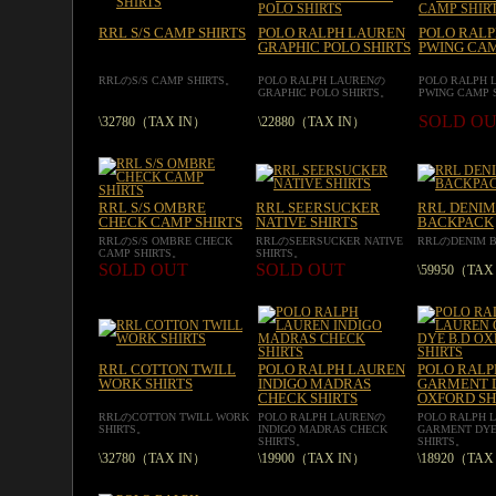
RRL S/S CAMP SHIRTS
POLO RALPH LAUREN
POLO RAL
GRAPHIC POLO SHIRTS
PWING CAM
RRLのS/S CAMP SHIRTS。
POLO RALPH LAURENの
POLO RALPH
GRAPHIC POLO SHIRTS。
PWING CAMP 
SOLD O
\32780（TAX IN）
\22880（TAX IN）
RRL S/S OMBRE
RRL SEERSUCKER
RRL DENIM
CHECK CAMP SHIRTS
NATIVE SHIRTS
BACKPACK
RRLのS/S OMBRE CHECK
RRLのSEERSUCKER NATIVE
RRLのDENIM 
CAMP SHIRTS。
SHIRTS。
SOLD OUT
SOLD OUT
\59950（TAX
RRL COTTON TWILL
POLO RALPH LAUREN
POLO RALP
WORK SHIRTS
INDIGO MADRAS
GARMENT D
CHECK SHIRTS
OXFORD SH
RRLのCOTTON TWILL WORK
POLO RALPH LAURENの
POLO RALPH 
SHIRTS。
INDIGO MADRAS CHECK
GARMENT DYE
SHIRTS。
SHIRTS。
\32780（TAX IN）
\19900（TAX IN）
\18920（TAX