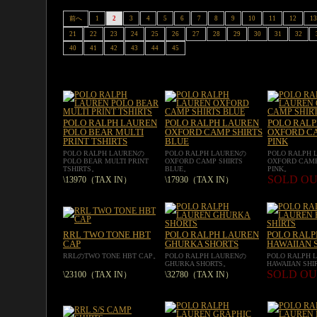
前へ
1
2
3
4
5
6
7
8
9
10
11
12
13
21
22
23
24
25
26
27
28
29
30
31
32
40
41
42
43
44
45
POLO RALPH LAUREN
POLO RALPH LAUREN
POLO RAL
POLO BEAR MULTI
OXFORD CAMP SHIRTS
OXFORD CA
PRINT TSHIRTS
BLUE
PINK
POLO RALPH LAURENの
POLO RALPH LAURENの
POLO RALPH
POLO BEAR MULTI PRINT
OXFORD CAMP SHIRTS
OXFORD CAMP
TSHIRTS。
BLUE。
PINK。
SOLD O
\13970（TAX IN）
\17930（TAX IN）
RRL TWO TONE HBT
POLO RALPH LAUREN
POLO RALP
CAP
GHURKA SHORTS
HAWAIIAN 
RRLのTWO TONE HBT CAP。
POLO RALPH LAURENの
POLO RALPH 
GHURKA SHORTS。
HAWAIIAN SH
SOLD OU
\23100（TAX IN）
\32780（TAX IN）