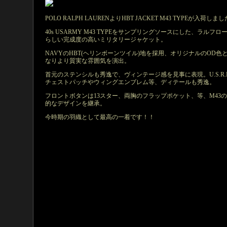
POLO RALPH LAURENよりHBT JACKET M43 TYPEが入荷しま
40s USARMY M43 TYPEをサンプリングソースにした、ラルフロ
らしい完成度の高いミリタリージャケット。
NAVYのHBT(ヘリンボーンツイル)地を採用、オリジナルのOD色
なりより質実な雰囲気を演出。
首元のステンシルも秀逸で、ヴィンテージ感を見事に表現。U.S.R.L
チェストパッチやウィングエンブレム等、ディテールも秀逸。
フロントボタンは13スター、両胸のフラップポケット、等、M43
的なデザインを継承。
今時期の羽織として最高の一着です！！