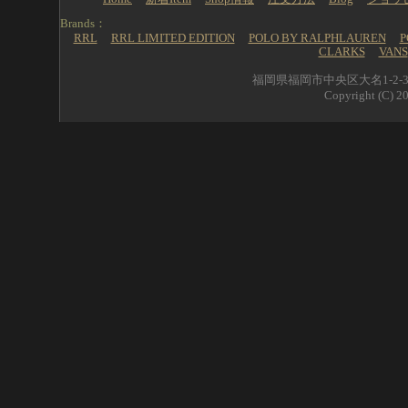
Brands：
RRL
RRL LIMITED EDITION
POLO BY RALPHLAUREN
P
CLARKS
VANS
福岡県福岡市中央区大名1-2-39 
Copyright (C) 20