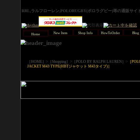
RRL,ラルフローレン,POLORUGBY(ポロラグビー)等の通販サ
New Item
Shop Info
HowToOrder
Blog
Home
>
>
>
［HOME］
［Shopping］
［POLO BY RALPH LAUREN］
［POL
JACKET M43 TYPE(HBTジャケット M43タイプ)］