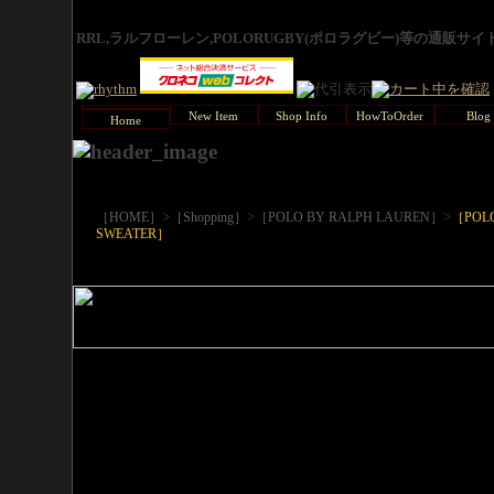
RRL,ラルフローレン,POLORUGBY(ポロラグビー)等の通販サ
New Item
Shop Info
HowToOrder
Blog
Home
>
>
>
［HOME］
［Shopping］
［POLO BY RALPH LAUREN］
［POL
SWEATER］