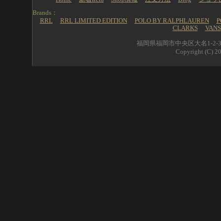
Brands：
RRL
RRL LIMITED EDITION
POLO BY RALPHLAUREN
P
CLARKS
VANS
福岡県福岡市中央区大名1-2-39 
Copyright (C) 20