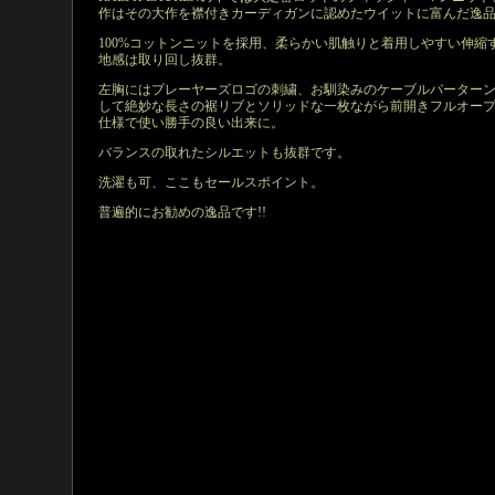
作はその大作を襟付きカーディガンに認めたウイットに富んだ逸
100%コットンニットを採用、柔らかい肌触りと着用しやすい伸縮
地感は取り回し抜群。
左胸にはプレーヤーズロゴの刺繍、お馴染みのケーブルパーター
して絶妙な長さの裾リブとソリッドな一枚ながら前開きフルオー
仕様で使い勝手の良い出来に。
バランスの取れたシルエットも抜群です。
洗濯も可、ここもセールスポイント。
普遍的にお勧めの逸品です!!