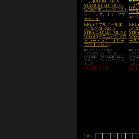
RRL (ダブルアールエ
RRL
ル)DENIM PANTS
ル)DE
STRAIGHT LEG”OLIVE
STRA
WASH”(デニムパンツス
WAS
トレートレグ、オリー
ース
ブウオッシュ)
RRL(ダブルアールエ
RRL
ル)"ICON"シリーズより
ル)"I
5POCKET『STRAIGHT LEG』
5POC
のカラーデニムパンツが入荷し
のカラ
ました!!
しました
SOLD OUT
SOL
前へ
1
2
3
4
5
6