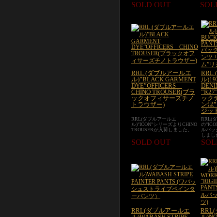
SOLD OUT
SOL
RRL (ダブルアールエ
RRL
ル)”BLACK GARMENT
ル)19
DYE”OFFICERS
DENI
CHINO TROUSER(ブラ
”R2
ックオフィサーズチノ
ック
トラウザー)
ン混
ジッ
RRL(ダブルアールエ
RRL
ル)"ICON"シリーズよりCHINO
の"IC
TROUSERが入荷しました。
ルバッ
しまし
SOLD OUT
SOL
RRL(ダブルアールエ
RRL