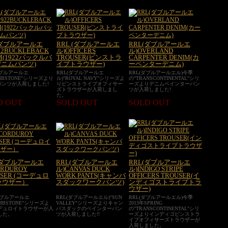
(ダブルアールエ
RRL (ダブルアールエ
RRL(ダブルアールエ
22BUCKLEBACK
ル)OFFICERS
ル)OVERLAND
IM(1922バックルバ
TROUSER(ピンストラ
CARPENTER DENIM(カ
ニムパンツ)
イプトラウザー)
ーペンターデニム)
ダブルアールエ
RRL(ダブルアールエ
RRL(ダブルアールエル)今季
OMBSTONE"シリーズより
ル)"ROYAL NAVY"シリーズよ
の"TRANSCONTINENTAL"シリ
パンツが入荷しました!
りピンストライプオフィサー
ーズよりデニムペインターパン
ズトラウザーが入荷しまし
ツが入荷しました!
た。
D OUT
SOLD OUT
SOLD OUT
(ダブルアールエ
RRL(ダブルアールエ
RRL(ダブルアールエ
ORDUROY
ル)CANVAS DUCK
ル)INDIGO STRIPE
USER (コーデュロ
WORK PANTS(キャンバ
OFFICERS TROUSER(イ
ラウザー）
スダックワークパンツ)
ンディゴストライプトラ
ウザー)
ダブルアールエ
RRL(ダブルアールエル)"SUN
RRL(ダブルアールエル)今季
OMBSTONE"シリーズよ
VALLEY"シリーズよりキャン
2013年SPRING
デュロイトラウザーが入
バスダックのペインターパン
の"TRANSCONTINENTAL"シリ
した。
ツが入荷しました!!
ーズよりインディゴピンストラ
イプオフィサーズトラウザーが
入荷しました。