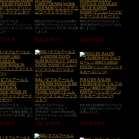
RTH BEND WORK
ル)”BOSS
ル)DENIM PANTS
 ”RIGID”PAINTER
CHINO”DENIM WORK
VINTAGE STRAIGHT
TS(”リジッド”バッ
TROUSER(リジッドデニ
”BLUE RAPIDS
バックペインター
ムワークトラウザー)
WASH”(デニムパンツビ
)
ンテージストレート）
ダブルアールエ
RRL(ダブルアールエル)今季の
RRL(ダブルアールエル)より
CON"シリーズよりリジッ
のICONシリーズよりリジッド
5POCKETのデニムパンツが入
ムペインターパンツが入
デニムワークトラウザーが入荷
荷しました!
した!
しました。
D OUT
SOLD OUT
SOLD OUT
 (ダブルアールエ
RRL (ダブルアールエ
POLO BY RALPH
HIPCORD
ル)DENIM PANTS SLIM
LAUREN(ポロ ラルフロ
KLEBACK
BOOTSCUT ”GREY
ーレン)HBT CARGO
SER”MADE IN
STONE WASH”(デニム
PANTS(ヘリンボーンツ
LY”(ウィップコード
パンツ”スリムブーツカ
イルカーゴパンツ)
ウザー)
ット”)
(ダブルアールエ
RRL(ダブルアールエ
RALPH LAUREN(ラルフローレ
EADWOOD"シリーズより
ル)"ICON"シリーズより
ン)よりHBTのカーゴパンツが
プコード生地を使用した
5POCKET『LOW STRAIGHT』
入荷しました。
トラウザーが入荷しまし
のカラーデニムパンツが入荷し
ました!!
D OUT
SOLD OUT
SOLD OUT