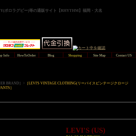
GBY(ポロラグビー)等の通販サイト【RHYTHM】福岡・大名
p Info
HowToOrder
Blog
Shopping
Site Map
Contact US
>
ER BRAND］
［LEVI'S VINTAGE CLOTHING(リーバイスビンテージクロージ
 PANTS］
LEVI'S (US)