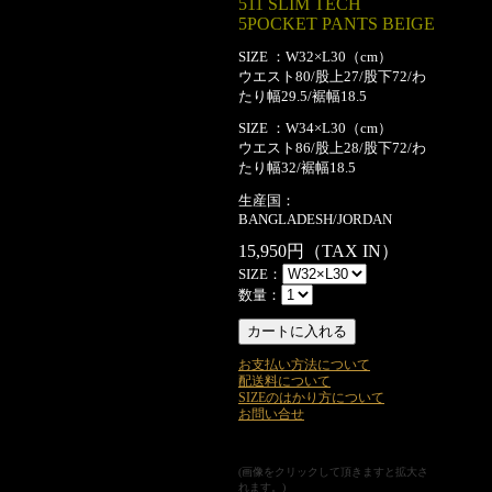
511 SLIM TECH
5POCKET PANTS BEIGE
SIZE ：W32×L30（cm）
ウエスト80/股上27/股下72/わ
たり幅29.5/裾幅18.5
SIZE ：W34×L30（cm）
ウエスト86/股上28/股下72/わ
たり幅32/裾幅18.5
生産国：
BANGLADESH/JORDAN
15,950円（TAX IN）
SIZE：
数量：
お支払い方法について
配送料について
SIZEのはかり方について
お問い合せ
(画像をクリックして頂きますと拡大さ
れます。)