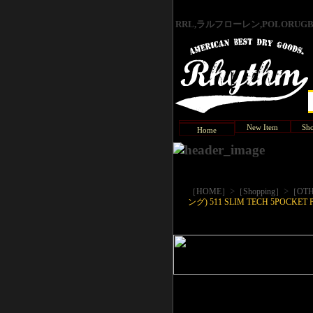
RRL,ラルフローレン,POLORU
New Item
Sho
Home
>
>
［HOME］
［Shopping］
［OTH
ング) 511 SLIM TECH 5POCKET