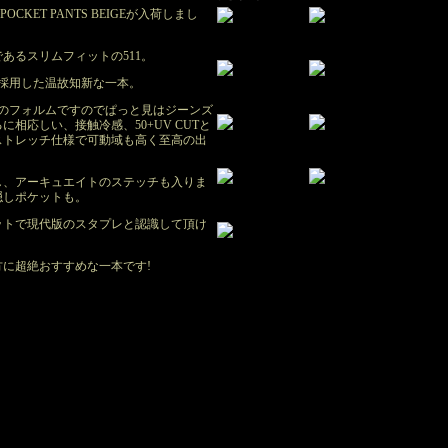
H 5POCKET PANTS BEIGEが入荷しまし
あるスリムフィットの511。
を採用した温故知新な一本。
ズのフォルムですのでぱっと見はジーンズ
相応しい、接触冷感、50+UV CUTと
ストレッチ仕様で可動域も高く至高の出
し、アーキュエイトのステッチも入りま
隠しポケットも。
ットで現代版のスタプレと認識して頂け
に超絶おすすめな一本です!