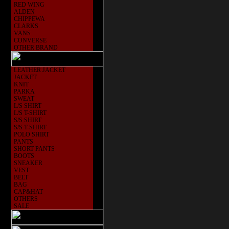
RED WING
ALDEN
CHIPPEWA
CLARKS
VANS
CONVERSE
OTHER BRAND
LEATHER JACKET
JACKET
KNIT
PARKA
SWEAT
L/S SHIRT
L/S T-SHIRT
S/S SHIRT
S/S T-SHIRT
POLO SHIRT
PANTS
SHORT PANTS
BOOTS
SNEAKER
VEST
BELT
BAG
CAP&HAT
OTHERS
SALE