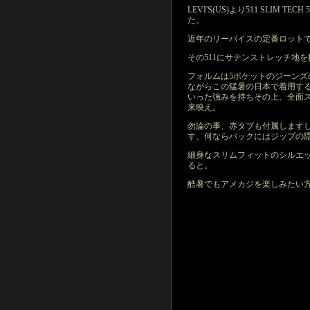
LEVI'S(US)より511 SLIM TEC
た。
近年のリーバイスの定番ロットで
その511にサテンストレッチ地
フォルムは5ポケットのジーン
ながらこの猛暑の日本で着用するに
いった強みを持ちその上、全面
来映え。
勿論の事、赤タブも付属します
す、何ならバックにはジップの
細身なスリムフィットのシルエ
ると。
酷暑でもアメカジを楽しみたい方