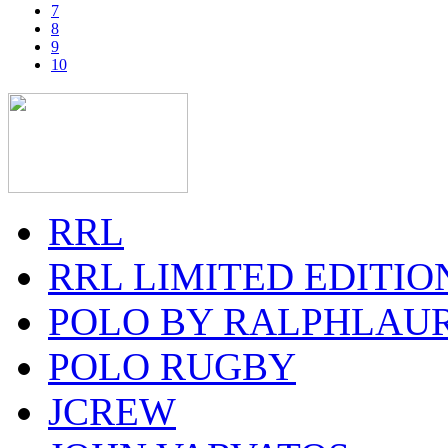
7
8
9
10
RRL
RRL LIMITED EDITIO
POLO BY RALPHLAU
POLO RUGBY
JCREW