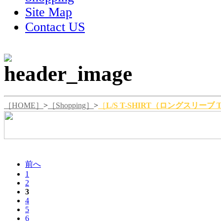
Site Map
Contact US
［HOME］
>
［Shopping］
>
［
L/S T-SHIRT（ロングスリーブ
前へ
1
2
3
4
5
6