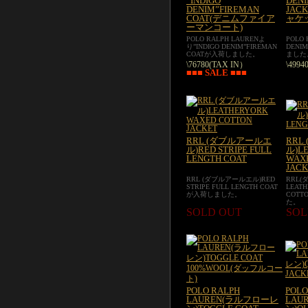
”INDIGO
DENI
DENIM”FIREMAN
JAC
COAT(デニムファイア
ャケ
ーマンコート)
POLO RALPH LAURENよ
POLO
り”INDIGO DENIM”FIREMAN
DENI
COATが入荷しました。
ました
\76780(TAX IN）
\4994
■■■ SALE ■■■
RRL (ダブルアールエ
RRL
ル)RED STRIPE FULL
ル)L
LENGTH COAT
WAX
JACK
RRL (ダブルアールエル)RED
RRL
STRIPE FULL LENGTH COAT
LEAT
が入荷しました。
COTT
た。
SOLD OUT
SOL
POLO RALPH
POLO
LAUREN(ラルフローレ
LAU