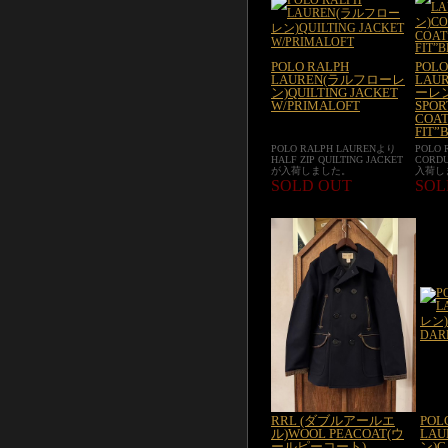
POLO RALPH
POLO
LAUREN(ラルフローレ
LAU
ン)QUILTING JACKET
ーレン
W/PRIMALOFT
SPOR
COA
FIT”
POLO RALPH LAURENより
POLO
HALF ZIP QUILTING JACKET
CORDU
が入荷しました。
入荷し
SOLD OUT
SOL
RRL (ダブルアールエ
POL
ル)WOOL PEACOAT(ウ
LA
ールピーコート)
ン)C