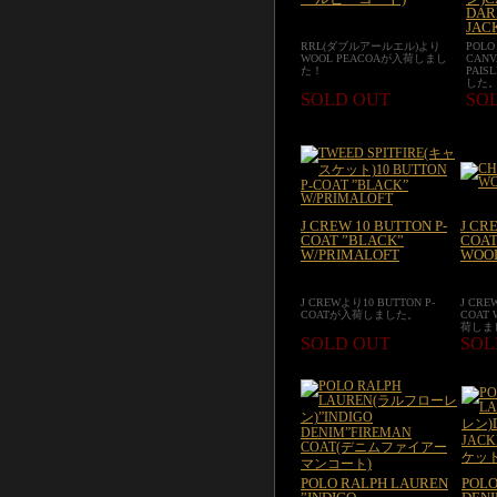
DAR
JAC
RRL(ダブルアールエル)より
POLO
WOOL PEACOAが入荷しまし
CANV
た！
PAIS
した
SOLD OUT
SO
J CREW 10 BUTTON P-
J CR
COAT ”BLACK”
COA
W/PRIMALOFT
WOO
J CREWより10 BUTTON P-
J CRE
COATが入荷しました。
COAT
荷しま
SOLD OUT
SOL
POLO RALPH LAUREN
POLO