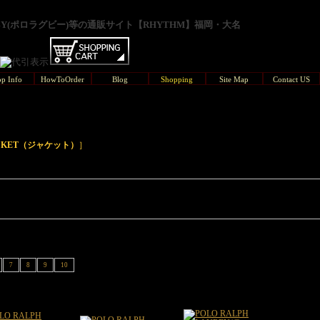
GBY(ポロラグビー)等の通販サイト【RHYTHM】福岡・大名
p Info
HowToOrder
Blog
Shopping
Site Map
Contact US
CKET（ジャケット）
］
7
8
9
10