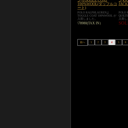
ン)TOGGLE COAT
ン)QU
100%WOOL(ダッフルコ
JACK
ート)
POLO RALPHLAURENよ
POLO 
TOGGLE COAT 100%WOOL が
QUILT
入荷しました。
入荷し
SOL
\78980(TAX IN）
前へ
1
2
3
4
5
6