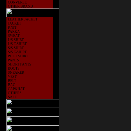
CONVERSE
OTHER BRAND
LEATHER JACKET
JACKET
KNIT
PARKA
SWEAT
L/S SHIRT
L/S T-SHIRT
S/S SHIRT
S/S T-SHIRT
POLO SHIRT
PANTS
SHORT PANTS
BOOTS
SNEAKER
VEST
BELT
BAG
CAP&HAT
OTHERS
SALE