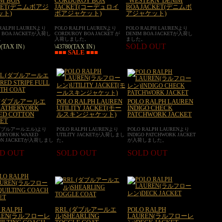
M BOA
CORDUROY BOA
”WESTERN”DENIM
KET(デニムボアジ
JACKET(コーデュロイ
BOA JACKET(デニムボ
ット)
ボアジャケット)
アジャケット)
 RALPH LAURENより
POLO RALPH LAURENより
POLO RALPH LAURENより
M BOA JACKETが入荷し
CORDUROY BOA JACKET が
DENIM BOA JACKETが入荷し
。
入荷しました。
ました。
SOLD OUT
0(TAX IN）
\43780(TAX IN）
■■■ SALE ■■■
 (ダブルアールエ
POLO RALPH LAUREN
POLO RALPH LAUREN
EATHERYORK
UTILITY JACKET(モー
INDIGO CHECK
ED COTTON
ルスキンジャケット)
PATCHWORK JACKET
ET
(ダブルアールエル)より
POLO RALPH LAURENより
POLO RALPH LAURENより
HERYORK WAXED
UTILITY JACKETが入荷しまし
INDIGO PATCHWORK JACKET
ON JACKETが入荷しまし
た。
が入荷しました。
D OUT
SOLD OUT
SOLD OUT
 RALPH
RRL (ダブルアールエ
POLO RALPH
REN(ラルフローレ
ル)SHEARLING
LAUREN(ラルフローレ