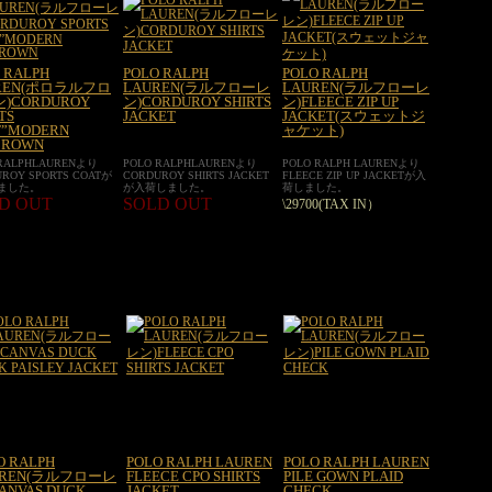
 RALPH
POLO RALPH
POLO RALPH
REN(ポロラルフロ
LAUREN(ラルフローレ
LAUREN(ラルフローレ
)CORDUROY
ン)CORDUROY SHIRTS
ン)FLEECE ZIP UP
TS
JACKET
JACKET(スウェットジ
T”MODERN
ャケット)
BROWN
 RALPHLAURENより
POLO RALPHLAURENより
POLO RALPH LAURENより
ROY SPORTS COATが
CORDUROY SHIRTS JACKET
FLEECE ZIP UP JACKETが入
ました。
が入荷しました。
荷しました。
D OUT
SOLD OUT
\29700(TAX IN）
O RALPH
POLO RALPH LAUREN
POLO RALPH LAUREN
UREN(ラルフローレ
FLEECE CPO SHIRTS
PILE GOWN PLAID
ANVAS DUCK
JACKET
CHECK