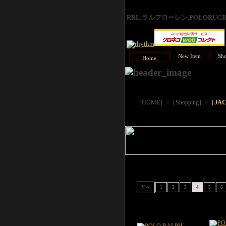
RRL,ラルフローレン,POLORU
New Item
Sho
Home
>
>
［HOME］
［Shopping］
［
JA
前へ
1
2
3
4
5
6