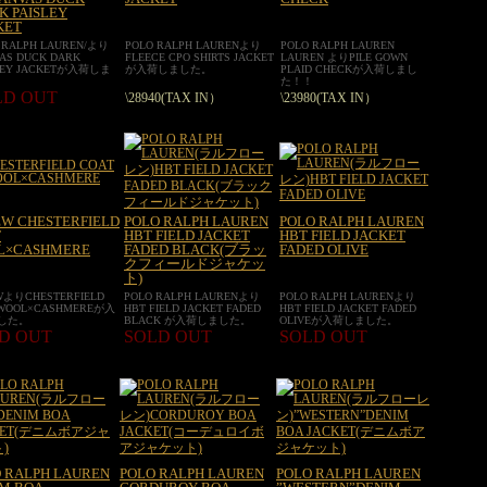
K PAISLEY
KET
 RALPH LAUREN/より
POLO RALPH LAURENより
POLO RALPH LAUREN
AS DUCK DARK
FLEECE CPO SHIRTS JACKET
LAUREN よりPILE GOWN
LEY JACKETが入荷しま
が入荷しました。
PLAID CHECKが入荷しまし
。
た！！
LD OUT
\28940(TAX IN）
\23980(TAX IN）
EW CHESTERFIELD
POLO RALPH LAUREN
POLO RALPH LAUREN
T
HBT FIELD JACKET
HBT FIELD JACKET
L×CASHMERE
FADED BLACK(ブラッ
FADED OLIVE
クフィールドジャケッ
ト)
WよりCHESTERFIELD
POLO RALPH LAURENより
POLO RALPH LAURENより
 WOOL×CASHMEREが入
HBT FIELD JACKET FADED
HBT FIELD JACKET FADED
した。
BLACK が入荷しました。
OLIVEが入荷しました。
D OUT
SOLD OUT
SOLD OUT
 RALPH LAUREN
POLO RALPH LAUREN
POLO RALPH LAUREN